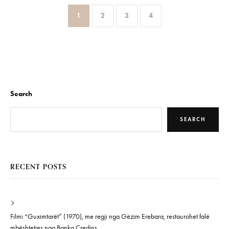
1
2
3
4
Search
SEARCH
RECENT POSTS
Filmi “Guximtarët” (1970), me regji nga Gëzim Erebara, restaurohet falë
mbështetjes nga Banka Credins.