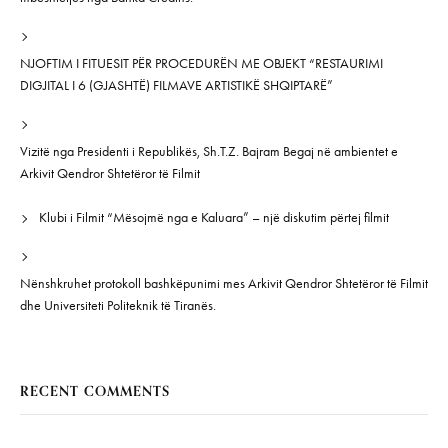
NJOFTIM I FITUESIT PËR PROCEDURËN ME OBJEKT “RESTAURIMI
DIGJITAL I 6 (GJASHTË) FILMAVE ARTISTIKË SHQIPTARË”
Vizitë nga Presidenti i Republikës, Sh.T.Z. Bajram Begaj në ambientet e
Arkivit Qendror Shtetëror të Filmit
Klubi i Filmit “Mësojmë nga e Kaluara” – një diskutim përtej filmit
Nënshkruhet protokoll bashkëpunimi mes Arkivit Qendror Shtetëror të Filmit
dhe Universiteti Politeknik të Tiranës.
RECENT COMMENTS