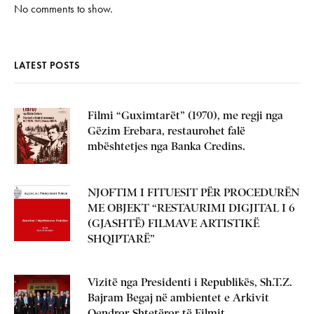
No comments to show.
LATEST POSTS
Filmi “Guximtarët” (1970), me regji nga
Gëzim Erebara, restaurohet falë
mbështetjes nga Banka Credins.
NJOFTIM I FITUESIT PËR PROCEDURËN
ME OBJEKT “RESTAURIMI DIGJITAL I 6
(GJASHTË) FILMAVE ARTISTIKË
SHQIPTARË”
Vizitë nga Presidenti i Republikës, Sh.T.Z.
Bajram Begaj në ambientet e Arkivit
Qendror Shtetëror të Filmit