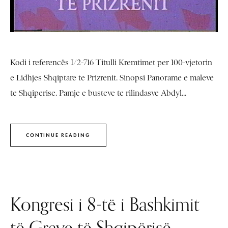
Kodi i referencës I/2-716 Titulli Kremtimet per 100-vjetorin
e Lidhjes Shqiptare te Prizrenit. Sinopsi Panorame e maleve
te Shqiperise. Pamje e busteve te rilindasve Abdyl...
CONTINUE READING
Kongresi i 8-të i Bashkimit
të Grave të Shqipërisë