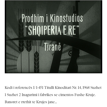
Kodi i referencës I/1-451 Titulli Kinoditari Nr. 14, 1968 Suzhet
1 Suzhet 2 Inagurimi i fabrikes se cimentos Fushe-Kruje.
Banoret e rrethit te Krujes jane...