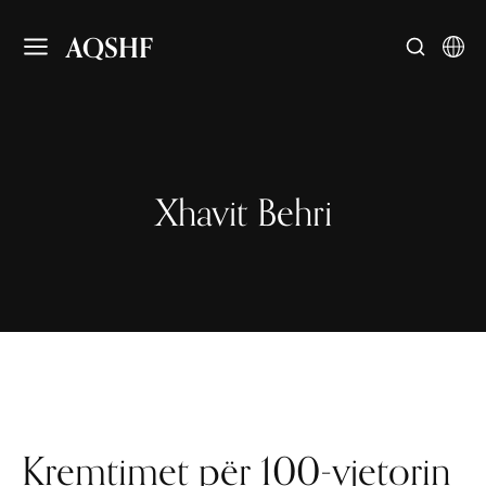
AQSHF
Xhavit Behri
Kremtimet për 100-vjetorin