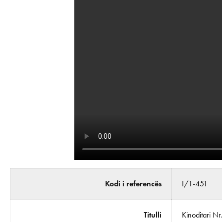
Kodi i referencës
I/1-451
Titulli
Kinoditari N