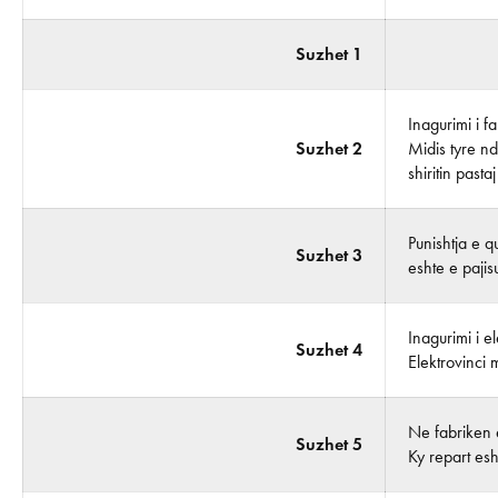
Suzhet 1
Inagurimi i f
Suzhet 2
Midis tyre nd
shiritin past
Punishtja e q
Suzhet 3
eshte e pajis
Inagurimi i el
Suzhet 4
Elektrovinci 
Ne fabriken 
Suzhet 5
Ky repart es