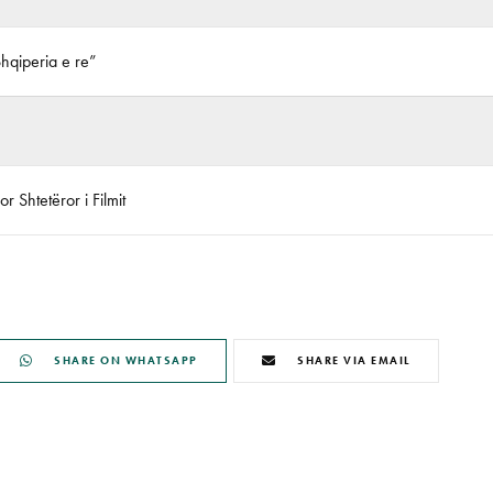
Shqiperia e re”
r Shtetëror i Filmit
SHARE ON WHATSAPP
SHARE VIA EMAIL