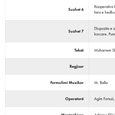
Kooperativa b
Suzhet 6
fara e hedhu
Ekspozita e a
Suzhet 7
korcare. Pumi
Teksti
Muharrem Sk
Regjisor
Formulimi Muzikor
M. Balla
Operatorë
Agim Fortuzi
Montazhiere
Adriana Elini