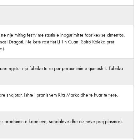
ne nje miting festiv me rastin e inagurimit te fabrikes se cimentos.
asi Dragoti. Ne kete rast flet Li Tin Cuan. Spiro Koleka pret
m).
ane ngritur nje fabrike te re per perpunimin e qumeshtit. Fabrika
pare shqiptar. Ishte i pranishem Rita Marko dhe te ftuar te tjere.
er prodhimin e kapeleve, sandaleve dhe cizmeve prej plasmasi.