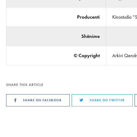
Producenti
Kinostudio “
Shënime
© Copyright
Arkivi Qendro
SHARE THIS ARTICLE
SHARE ON FACEBOOK
SHARE ON TWITTER