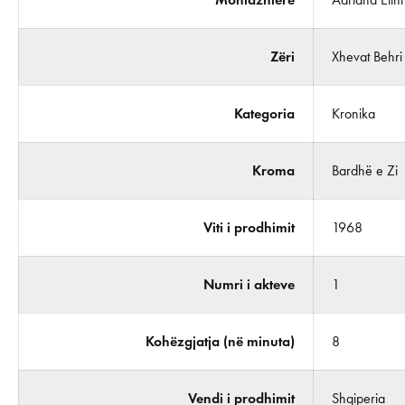
Zëri
Xhevat Behri
Kategoria
Kronika
Kroma
Bardhë e Zi
Viti i prodhimit
1968
Numri i akteve
1
Kohëzgjatja (në minuta)
8
Vendi i prodhimit
Shqiperia