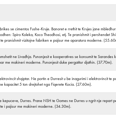
abrikes se cimentos Fushe-Kruje. Banoret e rrethit te Krujes jane mbledhur 
odhen: Spiro Koleka, Koco Theodhosi, etj. Te pranishmit i pershendet Shin
aj te pranishmit vizitojne fabriken e pajisur me aparatura moderne. (55.60
umshetit ne Livadhja. Punonjesit e kooperatives se konsumit te Sarandes k
uar me makineri moderne. Punonjesit duke pergatitur djathin. (37.70m).
ektrovincit shqiptar. Ne portin e Durresit u be inagurimi i elektrovincit te 
me kapacitet 5 ton drejtohet nga Fiqerete Kocia. (27.60m).
e kepuceve, Durres. Prane NSH te Gomes ne Durres u ngrit nje repart p
hte i pajisur me makineri moderne. (34.30m).