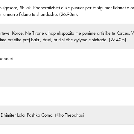
ujqesore, Shijak. Kooperativistet duke punuar per te siguruar fidanet e or
r te marre fidane te shendoshe. (26.90m).
rteve, Korce. Ne Tirane u hap ekspozita me punime artistike te Korces. 
me artistike prej bakri, druri, briri si dhe qylyma e sixhade. (27.40m).
enderi
, Dhimiter Lala, Pashko Como, Niko Theodhosi