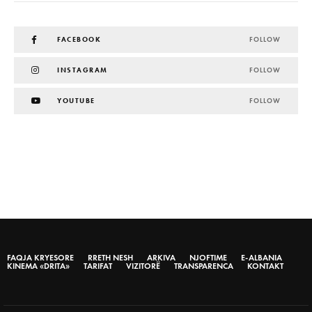
FACEBOOK
FOLLOW
INSTAGRAM
FOLLOW
YOUTUBE
FOLLOW
FAQJA KRYESORE
RRETH NESH
ARKIVA
NJOFTIME
E-ALBANIA
KINEMA «DRITA»
TARIFAT
VIZITORË
TRANSPARENCA
KONTAKT