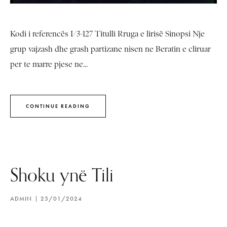
Kodi i referencës I/3-127 Titulli Rruga e lirisë Sinopsi Nje
grup vajzash dhe grash partizane nisen ne Beratin e cliruar
per te marre pjese ne...
CONTINUE READING
Shoku ynë Tili
ADMIN
25/01/2024