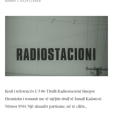
ADMIN
25/01/2024
Kodi i referencës I/3-86 Titulli Radiostacioni Sinopsi
Ekranizim i romanit me të njëjtin titull të Ismail Kadaresë.
Nëntor 1944. Një skuadër partizane, në të cilën...