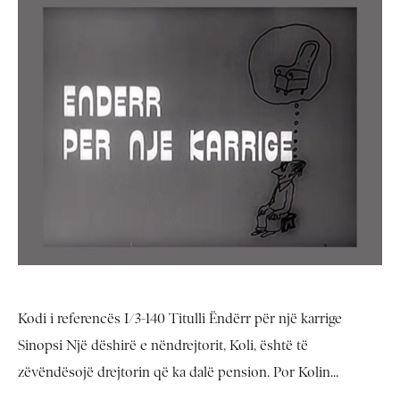
Kodi i referencës I/3-140 Titulli Ëndërr për një karrige
Sinopsi Një dëshirë e nëndrejtorit, Koli, është të
zëvëndësojë drejtorin që ka dalë pension. Por Kolin...