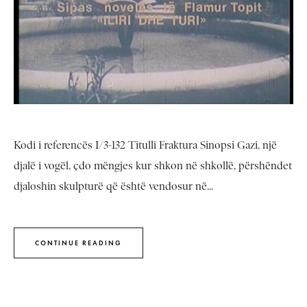
Kodi i referencës I/3-132 Titulli Fraktura Sinopsi Gazi, një
djalë i vogël, çdo mëngjes kur shkon në shkollë, përshëndet
djaloshin skulpturë që është vendosur në...
CONTINUE READING