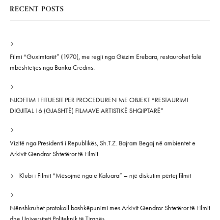
RECENT POSTS
Filmi “Guximtarët” (1970), me regji nga Gëzim Erebara, restaurohet falë
mbështetjes nga Banka Credins.
NJOFTIM I FITUESIT PËR PROCEDURËN ME OBJEKT “RESTAURIMI
DIGJITAL I 6 (GJASHTË) FILMAVE ARTISTIKË SHQIPTARË”
Vizitë nga Presidenti i Republikës, Sh.T.Z. Bajram Begaj në ambientet e
Arkivit Qendror Shtetëror të Filmit
Klubi i Filmit “Mësojmë nga e Kaluara” – një diskutim përtej filmit
Nënshkruhet protokoll bashkëpunimi mes Arkivit Qendror Shtetëror të Filmit
dhe Universiteti Politeknik të Tiranës.