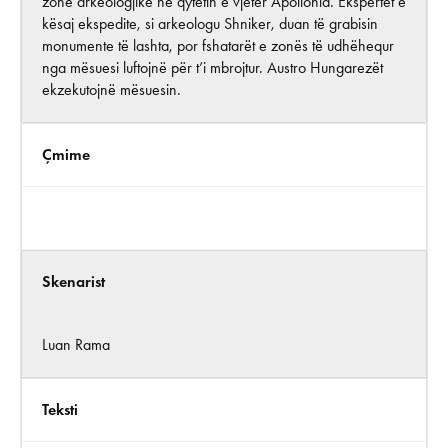
zonë arkeologjike në qytetin e vjetër Apollonia. Ekspertët e
kësaj ekspedite, si arkeologu Shniker, duan të grabisin
monumente të lashta, por fshatarët e zonës të udhëhequr
nga mësuesi luftojnë për t’i mbrojtur. Austro Hungarezët
ekzekutojnë mësuesin.
Çmime
Skenarist
Luan Rama
Teksti