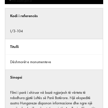
Kodi i referencës
I/3-104
Titulli
Dëshmorët e monumenteve
Sinopsi
Filmi i parë i xhiruar në bazë ngjarjesh të vërteta të
ndodhura gjatë Luftës së Parë Botërore. Një ekspeditë
austro Hungareze disponon informacione dhe ngre një