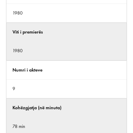
1980
Viti i premierës
1980
Numri i akteve
9
Kohëzgjatja (në minuta)
78 min