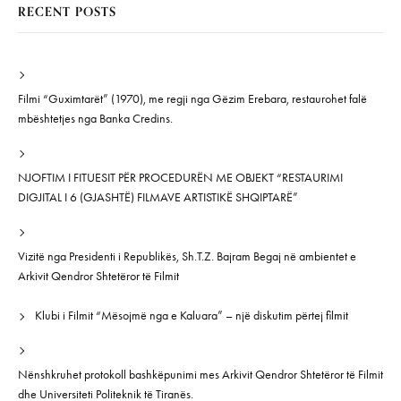
RECENT POSTS
Filmi “Guximtarët” (1970), me regji nga Gëzim Erebara, restaurohet falë
mbështetjes nga Banka Credins.
NJOFTIM I FITUESIT PËR PROCEDURËN ME OBJEKT “RESTAURIMI
DIGJITAL I 6 (GJASHTË) FILMAVE ARTISTIKË SHQIPTARË”
Vizitë nga Presidenti i Republikës, Sh.T.Z. Bajram Begaj në ambientet e
Arkivit Qendror Shtetëror të Filmit
Klubi i Filmit “Mësojmë nga e Kaluara” – një diskutim përtej filmit
Nënshkruhet protokoll bashkëpunimi mes Arkivit Qendror Shtetëror të Filmit
dhe Universiteti Politeknik të Tiranës.