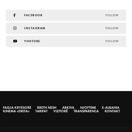
FACEBOOK
FOLLOW
INSTAGRAM
FOLLOW
YOUTUBE
FOLLOW
FAQJA KRYESORE
RRETH NESH
ARKIVA
NJOFTIME
E-ALBANIA
KINEMA «DRITA»
TARIFAT
VIZITORË
TRANSPARENCA
KONTAKT