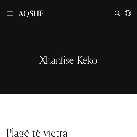
AQSHF
Xhanfise Keko
Plagë të vjetra