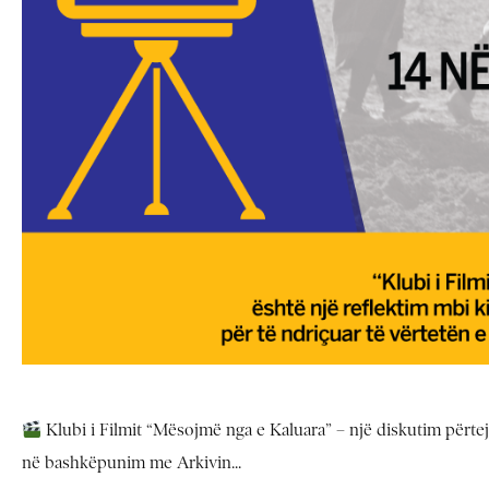
Klubi i Filmit “Mësojmë nga e Kaluara” – një diskutim përtej
në bashkëpunim me Arkivin...