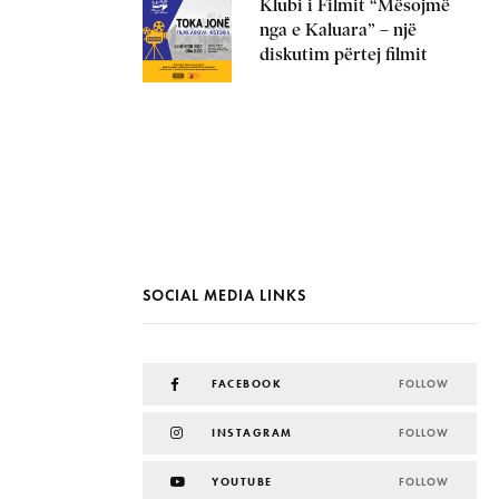
Klubi i Filmit “Mësojmë
nga e Kaluara” – një
diskutim përtej filmit
SOCIAL MEDIA LINKS
FACEBOOK
FOLLOW
INSTAGRAM
FOLLOW
YOUTUBE
FOLLOW