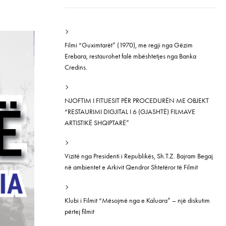
Filmi “Guximtarët” (1970), me regji nga Gëzim
Erebara, restaurohet falë mbështetjes nga Banka
Credins.
NJOFTIM I FITUESIT PËR PROCEDURËN ME OBJEKT
“RESTAURIMI DIGJITAL I 6 (GJASHTË) FILMAVE
ARTISTIKË SHQIPTARË”
Vizitë nga Presidenti i Republikës, Sh.T.Z. Bajram Begaj
në ambientet e Arkivit Qendror Shtetëror të Filmit
Klubi i Filmit “Mësojmë nga e Kaluara” – një diskutim
përtej filmit