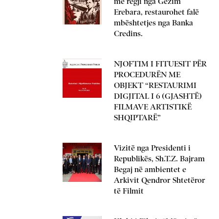
me regji nga Gëzim
Erebara, restaurohet falë
mbështetjes nga Banka
Credins.
NJOFTIM I FITUESIT PËR
PROCEDURËN ME
OBJEKT “RESTAURIMI
DIGJITAL I 6 (GJASHTË)
FILMAVE ARTISTIKË
SHQIPTARË”
Vizitë nga Presidenti i
Republikës, Sh.T.Z. Bajram
Begaj në ambientet e
Arkivit Qendror Shtetëror
të Filmit