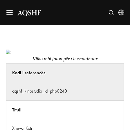
AQSHF
Kliko mbi foton për t’a zmadhuar.
Kodi i referencës
aqshf_kinostudio_id_php0240
Titulli
Xhevat Kotri