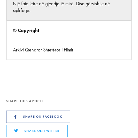
Një foto letre në gjendje të mirë. Disa gërvishtje në
siplrfaqe.
© Copyright
Arkivi Qendror Shtetëror i Filmit
SHARE THIS ARTICLE
SHARE ON FACEBOOK
SHARE ON TWITTER