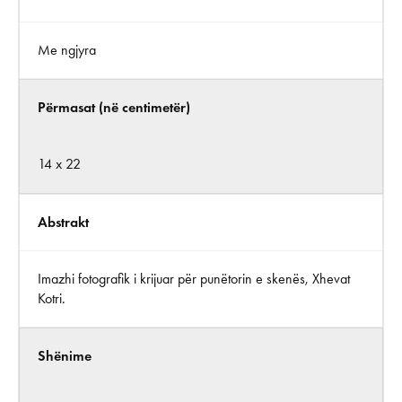
Me ngjyra
Përmasat (në centimetër)
14 x 22
Abstrakt
Imazhi fotografik i krijuar për punëtorin e skenës, Xhevat
Kotri.
Shënime