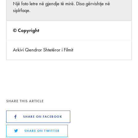
Një foto letre në gjendje të mirë. Disa gërvishtje në
siplrfaqe.
© Copyright
Arkivi Qendror Shtetëror i Filmit
SHARE THIS ARTICLE
SHARE ON FACEBOOK
SHARE ON TWITTER