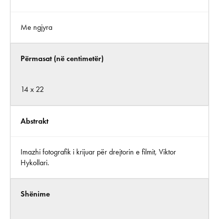
Me ngjyra
Përmasat (në centimetër)
14 x 22
Abstrakt
Imazhi fotografik i krijuar për drejtorin e filmit, Viktor
Hykollari.
Shënime