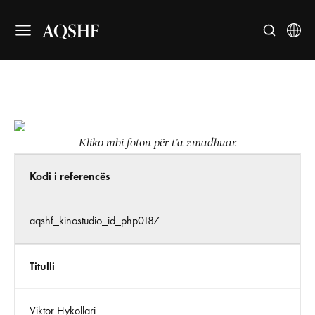
AQSHF
Kliko mbi foton për t’a zmadhuar.
Kodi i referencës
aqshf_kinostudio_id_php0187
Titulli
Viktor Hykollari