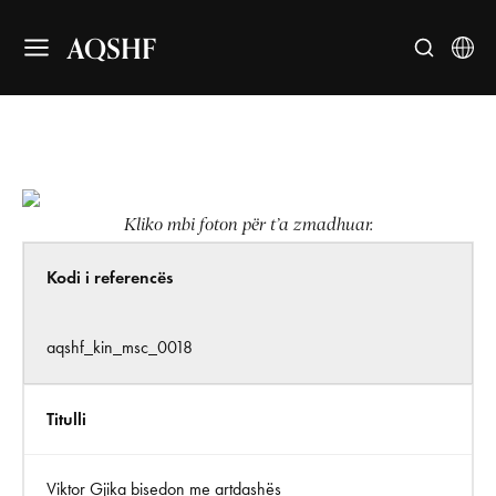
AQSHF
Kliko mbi foton për t’a zmadhuar.
Kodi i referencës
aqshf_kin_msc_0018
Titulli
Viktor Gjika bisedon me artdashës