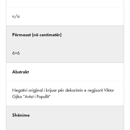
n/a
Përmasat (në centimetër)
6×6
Abstrakt
Negativi origjinal i krijuar për dekorimin e regjisorit Viktor
Gjika “Artist i Popullit”
Shënime