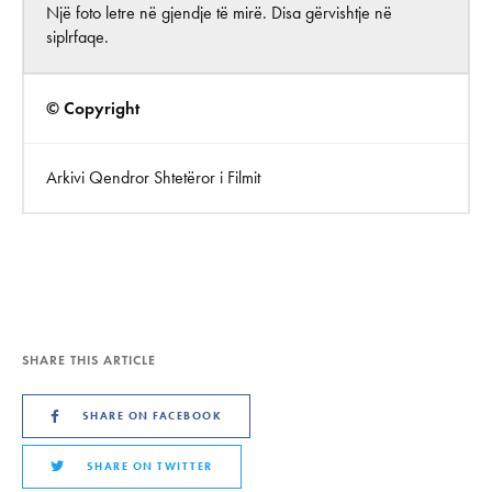
Një foto letre në gjendje të mirë. Disa gërvishtje në
siplrfaqe.
© Copyright
Arkivi Qendror Shtetëror i Filmit
SHARE THIS ARTICLE
SHARE ON FACEBOOK
SHARE ON TWITTER