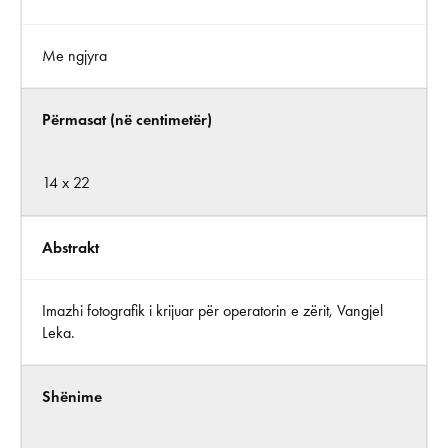
Me ngjyra
Përmasat (në centimetër)
14 x 22
Abstrakt
Imazhi fotografik i krijuar për operatorin e zërit, Vangjel
Leka.
Shënime