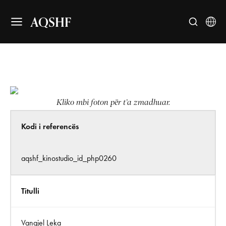
AQSHF
Kliko mbi foton për t’a zmadhuar.
Kodi i referencës
aqshf_kinostudio_id_php0260
Titulli
Vangjel Leka