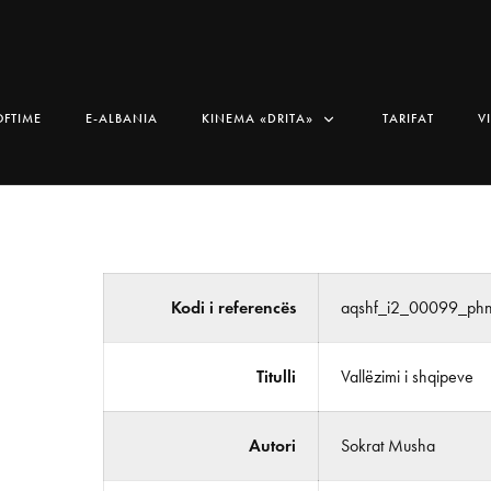
OFTIME
E-ALBANIA
KINEMA «DRITA»
TARIFAT
V
Kodi i referencës
aqshf_i2_00099_ph
Titulli
Vallëzimi i shqipeve
Autori
Sokrat Musha