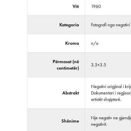
Viti
1960
Kategoria
Fotografi nga negativi
Kroma
n/a
Përmasat (në
3.5×3.5
centimetër)
Negativi origjinal i kr
Abstrakt
Dokumentari i regjisor
artistët shqiptarë.
Nje negativ ne gjendje
Shënime
negativit.