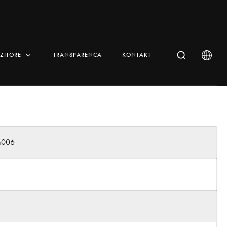
IZITORË
TRANSPARENCA
KONTAKT
n006