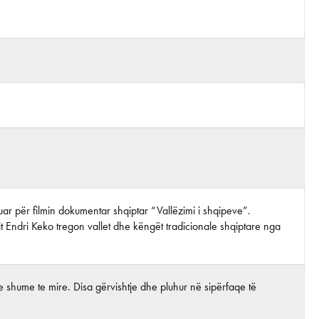
ijuar për filmin dokumentar shqiptar “Vallëzimi i shqipeve”.
it Endri Keko tregon vallet dhe këngët tradicionale shqiptare nga
 shume te mire. Disa gërvishtje dhe pluhur në sipërfaqe të