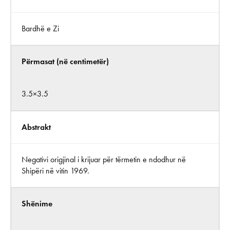
Bardhë e Zi
Përmasat (në centimetër)
3.5×3.5
Abstrakt
Negativi origjinal i krijuar për tërmetin e ndodhur në
Shipëri në vitin 1969.
Shënime