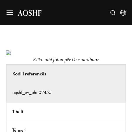
AQSHF
Kliko mbi foton për t’a zmadhuar.
Kodi i referencës
aqshf_ev_phn02455
Titulli
Tërmeti