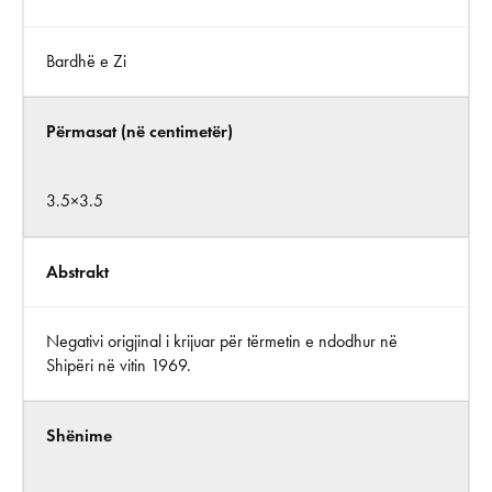
Bardhë e Zi
Përmasat (në centimetër)
3.5×3.5
Abstrakt
Negativi origjinal i krijuar për tërmetin e ndodhur në
Shipëri në vitin 1969.
Shënime