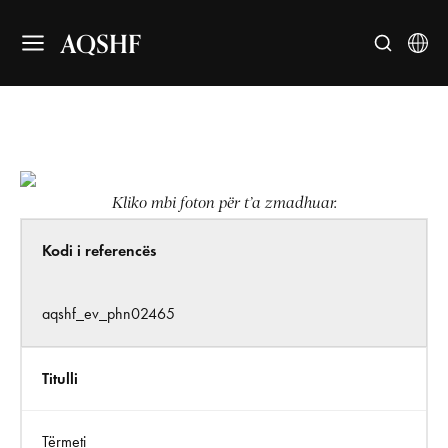
AQSHF
Kliko mbi foton për t’a zmadhuar.
Kodi i referencës
aqshf_ev_phn02465
Titulli
Tërmeti