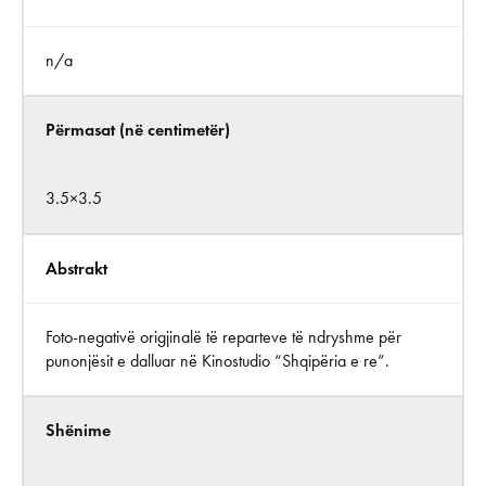
n/a
Përmasat (në centimetër)
3.5×3.5
Abstrakt
Foto-negativë origjinalë të reparteve të ndryshme për
punonjësit e dalluar në Kinostudio “Shqipëria e re”.
Shënime