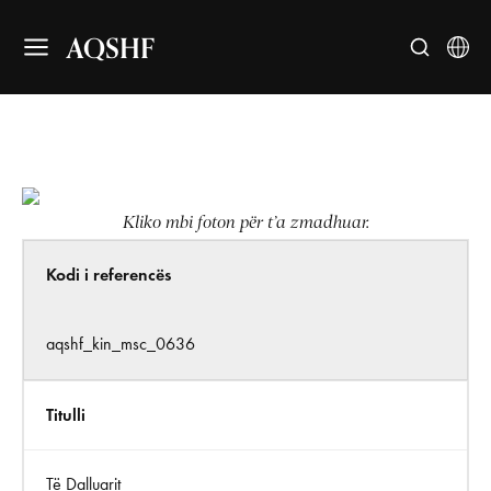
AQSHF
Kliko mbi foton për t’a zmadhuar.
Kodi i referencës
aqshf_kin_msc_0636
Titulli
Të Dalluarit