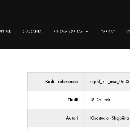
OFTIME
E-ALBANIA
KINEMA «DRITA»
TARIFAT
V
Kodi i referencës
aqshf_kin_msc_0633
Titulli
Të Dalluarit
Autori
Kinostudio «Shqipëria