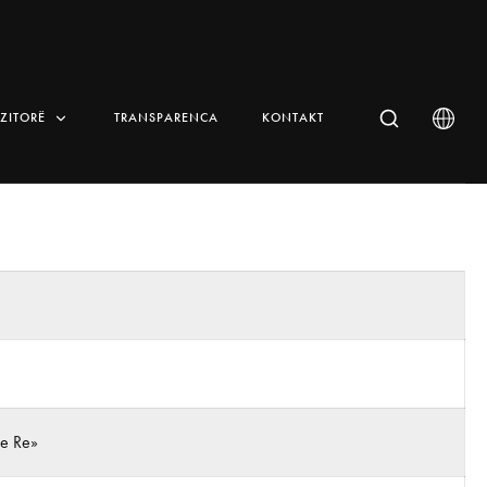
IZITORË
TRANSPARENCA
KONTAKT
 e Re»