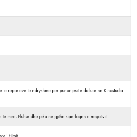
lë të reparteve të ndryshme për punonjësit e dalluar në Kinostudio
 të mirë. Pluhur dhe pika në gjithë sipërfaqen e negativit.
r i Filmit