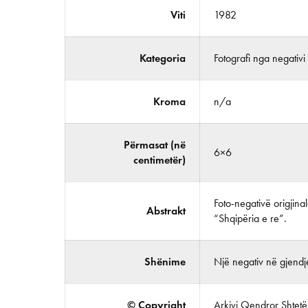
Viti
1982
Kategoria
Fotografi nga negativi
Kroma
n/a
Përmasat (në
6×6
centimetër)
Foto-negativë origjina
Abstrakt
“Shqipëria e re”.
Shënime
Një negativ në gjendje
© Copyright
Arkivi Qendror Shtetëro