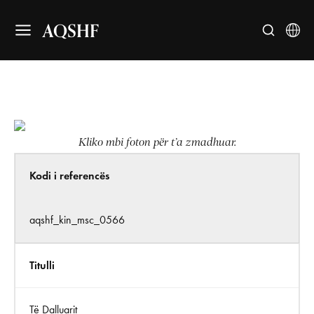
AQSHF
Kliko mbi foton për t’a zmadhuar.
Kodi i referencës
aqshf_kin_msc_0566
Titulli
Të Dalluarit