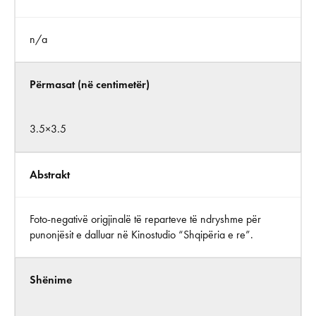
n/a
Përmasat (në centimetër)
3.5×3.5
Abstrakt
Foto-negativë origjinalë të reparteve të ndryshme për
punonjësit e dalluar në Kinostudio “Shqipëria e re”.
Shënime