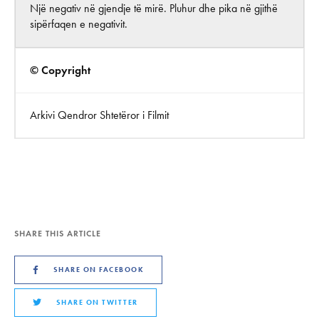
Një negativ në gjendje të mirë. Pluhur dhe pika në gjithë
sipërfaqen e negativit.
© Copyright
Arkivi Qendror Shtetëror i Filmit
SHARE THIS ARTICLE
SHARE ON FACEBOOK
SHARE ON TWITTER