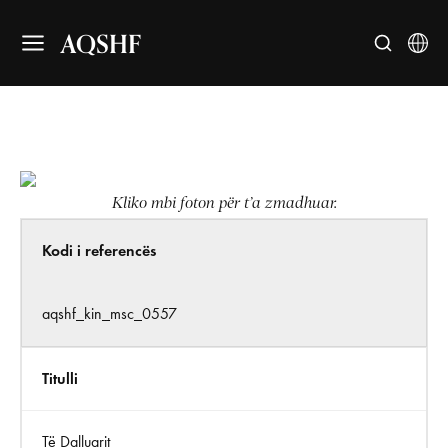
AQSHF
Kliko mbi foton për t’a zmadhuar.
Kodi i referencës
aqshf_kin_msc_0557
Titulli
Të Dalluarit