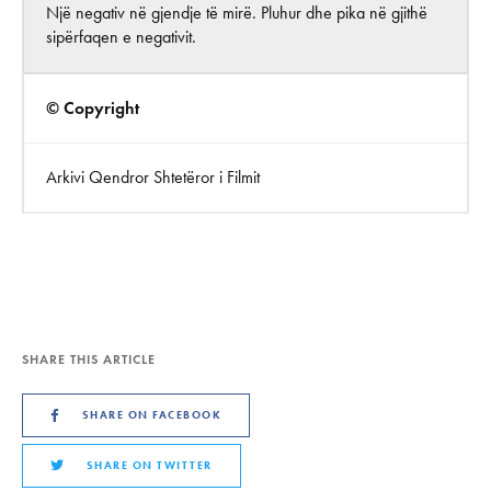
Një negativ në gjendje të mirë. Pluhur dhe pika në gjithë
sipërfaqen e negativit.
© Copyright
Arkivi Qendror Shtetëror i Filmit
SHARE THIS ARTICLE
SHARE ON FACEBOOK
SHARE ON TWITTER