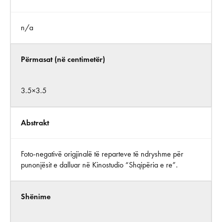
n/a
Përmasat (në centimetër)
3.5×3.5
Abstrakt
Foto-negativë origjinalë të reparteve të ndryshme për
punonjësit e dalluar në Kinostudio “Shqipëria e re”.
Shënime