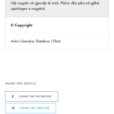
Një negativ në gjendje të mirë. Pluhur dhe pika në gjithë
sipërfaqen e negativit.
© Copyright
Arkivi Qendror Shtetëror i Filmit
SHARE THIS ARTICLE
SHARE ON FACEBOOK
SHARE ON TWITTER