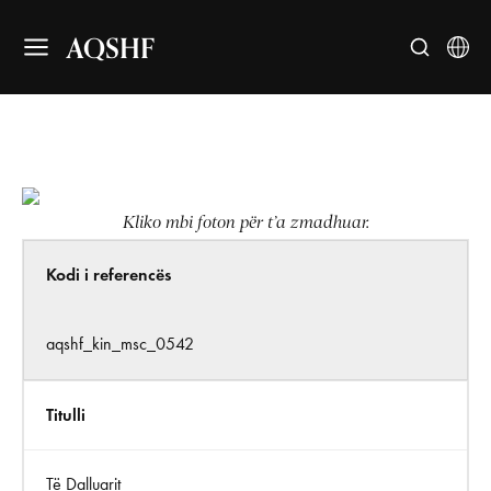
AQSHF
Kliko mbi foton për t’a zmadhuar.
Kodi i referencës
aqshf_kin_msc_0542
Titulli
Të Dalluarit