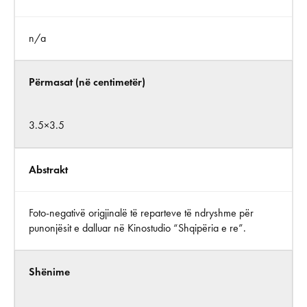
n/a
Përmasat (në centimetër)
3.5×3.5
Abstrakt
Foto-negativë origjinalë të reparteve të ndryshme për
punonjësit e dalluar në Kinostudio “Shqipëria e re”.
Shënime