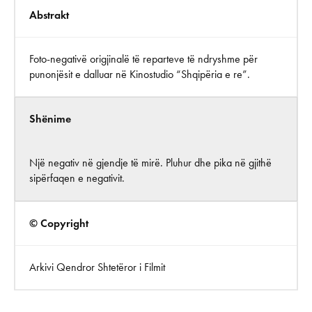
Abstrakt
Foto-negativë origjinalë të reparteve të ndryshme për
punonjësit e dalluar në Kinostudio “Shqipëria e re”.
Shënime
Një negativ në gjendje të mirë. Pluhur dhe pika në gjithë
sipërfaqen e negativit.
© Copyright
Arkivi Qendror Shtetëror i Filmit