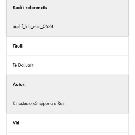
Kodi i referencës
aqshf_kin_msc_0534
Titulli
Të Dalluarit
Autori
Kinostudio «Shqipëria e Re»
Viti