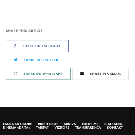
SHARE THIS ARTICLE
SHARE ON FACEBOOK
SHARE ON TWITTER
SHARE ON WHATSAPP
SHARE VIA EMAIL
FAQJA KRYESORE
RRETH NESH
ARKIVA
NJOFTIME
E-ALBANIA
KINEMA «DRITA»
TARIFAT
VIZITORË
TRANSPARENCA
KONTAKT