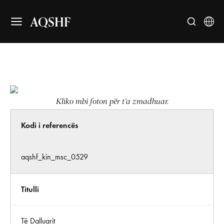
AQSHF
Kliko mbi foton për t’a zmadhuar.
Kodi i referencës
aqshf_kin_msc_0529
Titulli
Të Dalluarit