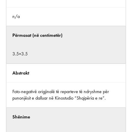
n/a
Përmasat (në centimetër)
3.5×3.5
Abstrakt
Foto-negativë origjinalë të reparteve të ndryshme për
punonjësit e dalluar në Kinostudio “Shqipëria e re”.
Shënime