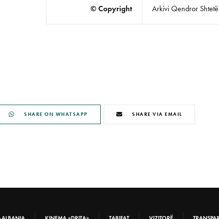
© Copyright
Arkivi Qendror Shtetëro
SHARE ON WHATSAPP
SHARE VIA EMAIL
-ALBANIA
KINEMA «DRITA»
TARIFAT
VIZITORË
TRANSPA