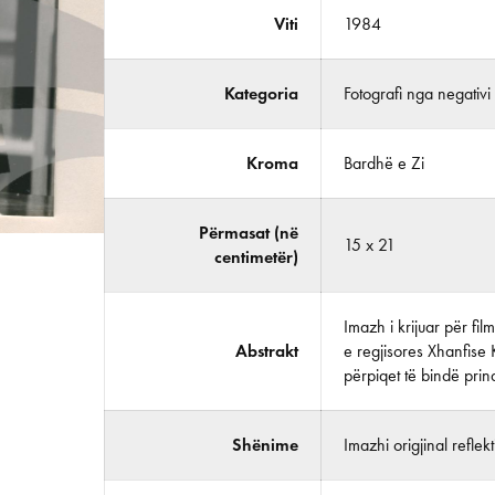
Viti
1984
Kategoria
Fotografi nga negativi
Kroma
Bardhë e Zi
Përmasat (në
15 x 21
centimetër)
Imazh i krijuar për fi
Abstrakt
e regjisores Xhanfise K
përpiqet të bindë prindë
Shënime
Imazhi origjinal reflek