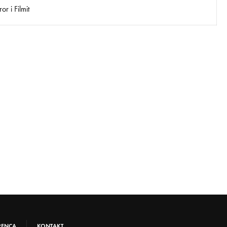
r i Filmit
RENCA
KONTAKT