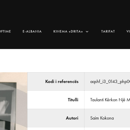
OFTIME
E-ALBANIA
KINEMA «DRITA»
TARIFAT
V
Kodi i referencës
aqshf_i3_0143_php0
Titulli
Taulanti Kërkon Një M
Autori
Saim Kokona