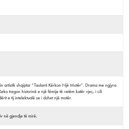
lmin artistik shqiptar “Taulanti Kërkon Një Motër”. Drama me ngjyra
eko tregon historinë e një fëmije të vetëm katër vjeç, i cili
rit e tij intelektualë se i duhet një motër.
tiv në gjendje të mirë.