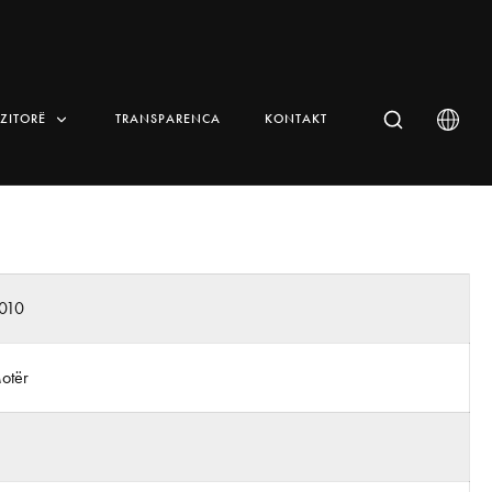
IZITORË
TRANSPARENCA
KONTAKT
010
otër