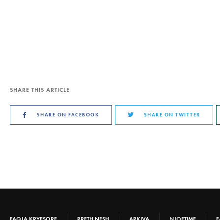
SHARE THIS ARTICLE
SHARE ON FACEBOOK
SHARE ON TWITTER
FAQJA KRYESORE
RRETH NESH
ARKIVA
NJOFTIME
E