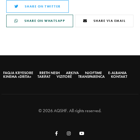
SHARE ON TWITTER
SHARE ON WHATSAPP
SHARE VIA EMAIL
FAQJA KRYESORE
RRETH NESH
ARKIVA
NJOFTIME
E-ALBANIA
KINEMA «DRITA»
TARIFAT
VIZITORË
TRANSPARENCA
KONTAKT
© 2026 AQSHF. All rights reserved.