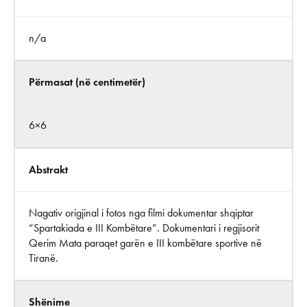
n/a
Përmasat (në centimetër)
6×6
Abstrakt
Nagativ origjinal i fotos nga filmi dokumentar shqiptar
“Spartakiada e III Kombëtare”. Dokumentari i regjisorit
Qerim Mata paraqet garën e III kombëtare sportive në
Tiranë.
Shënime