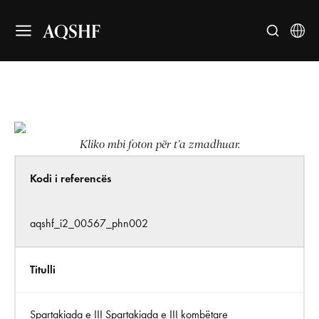
AQSHF
Kliko mbi foton për t’a zmadhuar.
Kodi i referencës
aqshf_i2_00567_phn002
Titulli
Spartakiada e III Spartakiada e III kombëtare