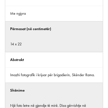
Me ngjyra
Përmasat (në centimetër)
14 x 22
Abstrakt
Imazhi fotografik i krijuar për brigadierin, Skënder Rama.
Shënime
Një foto letre në gjendje të mirë. Disa gërvishtje në