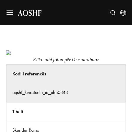
AQSHF
Kliko mbi foton për t’a zmadhuar.
Kodi i referencës
aqshf_kinostudio_id_php0343
Titulli
Skender Rama