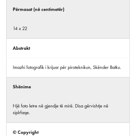
Përmasat (në centimetër)
14 x 22
Abstrakt
Imazhi fotografik i krijuar për piroteknikun, Skënder Batku.
Shënime
Një foto letre në gjendje të mirë. Disa gërvishtje në
siplrfaqe.
© Copyright