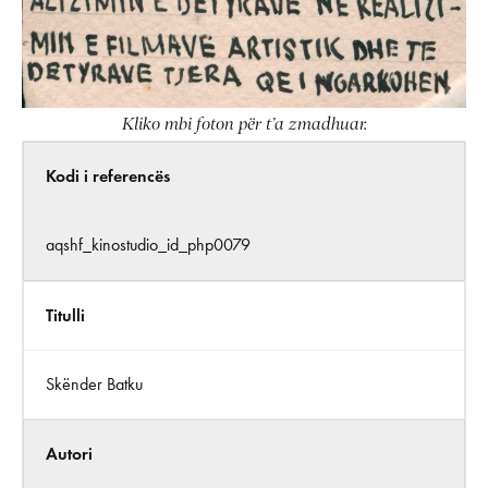
Kliko mbi foton për t’a zmadhuar.
Kodi i referencës
aqshf_kinostudio_id_php0079
Titulli
Skënder Batku
Autori