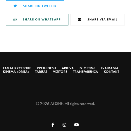
SHARE ON TWITTER
SHARE ON WHATSAPP
SHARE VIA EMAIL
FAQJA KRYESORE
RRETH NESH
ARKIVA
NJOFTIME
E-ALBANIA
KINEMA «DRITA»
TARIFAT
VIZITORË
TRANSPARENCA
KONTAKT
© 2026 AQSHF. All rights reserved.