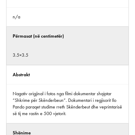
n/a
Përmasat (në centimetër)
3.5×3.5
Abstrakt
Nagativ origjinal i fotos nga filmi dokumentar shqiptar
“Shkrime për Skënderbeun”. Dokumentari i regjisorit Ilo
Pando paraqet studime rreth Skënderbeut dhe veprimtarisë
së tij me rastin e 500 vjetorit.
Shënime