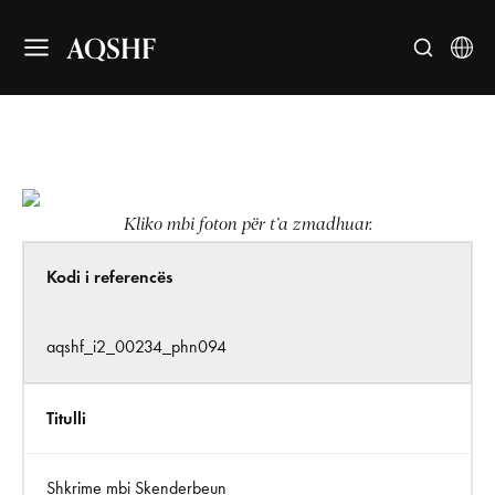
AQSHF
Kliko mbi foton për t’a zmadhuar.
Kodi i referencës
aqshf_i2_00234_phn094
Titulli
Shkrime mbi Skenderbeun