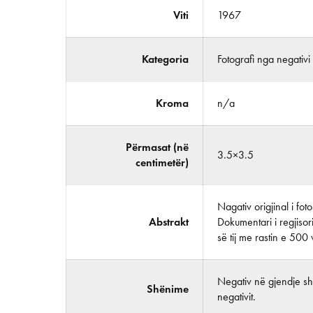
Viti
1967
Kategoria
Fotografi nga negativi
Kroma
n/a
Përmasat (në
3.5×3.5
centimetër)
Nagativ origjinal i fo
Abstrakt
Dokumentari i regjisor
së tij me rastin e 500 v
Negativ në gjendje shu
Shënime
negativit.