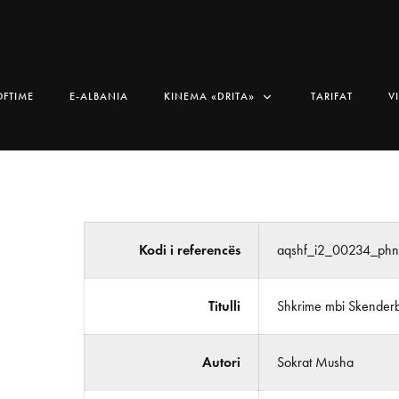
OFTIME
E-ALBANIA
KINEMA «DRITA»
TARIFAT
V
Kodi i referencës
aqshf_i2_00234_ph
Titulli
Shkrime mbi Skender
Autori
Sokrat Musha