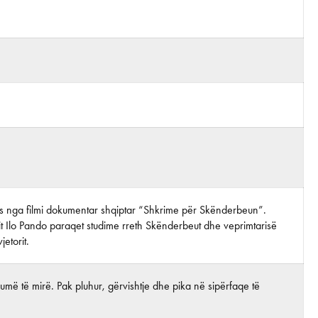
tos nga filmi dokumentar shqiptar “Shkrime për Skënderbeun”.
it Ilo Pando paraqet studime rreth Skënderbeut dhe veprimtarisë
jetorit.
më të mirë. Pak pluhur, gërvishtje dhe pika në sipërfaqe të