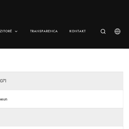
IZITORË
TRANSPARENCA
KONTAKT
n071
beun