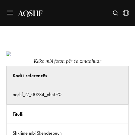
AQSHF
Kliko mbi foton për t’a zmadhuar.
Kodi i referencës
aqshf_i2_00234_phn070
Titulli
Shkrime mbi Skenderbeun