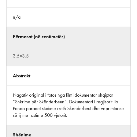
n/a
Përmasat (në centimetër)
3.5×3.5
Abstrakt
Nagativ origjinal i fotos nga filmi dokumentar shqiptar
“Shkrime për Skënderbeun”. Dokumentari i regjisorit Ilo
Pando paraqet studime rreth Skënderbeut dhe veprimtarisë
së tij me rastin e 500 vjetorit.
Shënime