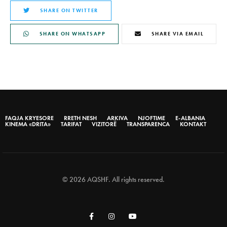
SHARE ON TWITTER
SHARE ON WHATSAPP
SHARE VIA EMAIL
FAQJA KRYESORE
RRETH NESH
ARKIVA
NJOFTIME
E-ALBANIA
KINEMA «DRITA»
TARIFAT
VIZITORË
TRANSPARENCA
KONTAKT
© 2026 AQSHF. All rights reserved.