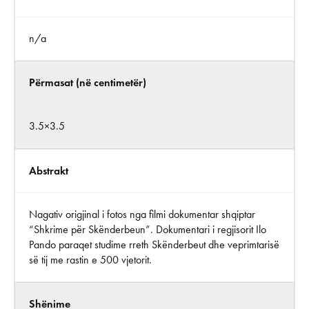
n/a
Përmasat (në centimetër)
3.5×3.5
Abstrakt
Nagativ origjinal i fotos nga filmi dokumentar shqiptar
“Shkrime për Skënderbeun”. Dokumentari i regjisorit Ilo
Pando paraqet studime rreth Skënderbeut dhe veprimtarisë
së tij me rastin e 500 vjetorit.
Shënime