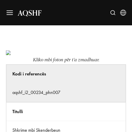
AQSHF
Kliko mbi foton për t’a zmadhuar.
Kodi i referencës
aqshf_i2_00234_phn007
Titulli
Shkrime mbi Skenderbeun