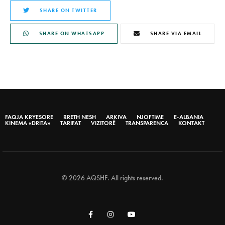
SHARE ON TWITTER
SHARE ON WHATSAPP
SHARE VIA EMAIL
FAQJA KRYESORE
RRETH NESH
ARKIVA
NJOFTIME
E-ALBANIA
KINEMA «DRITA»
TARIFAT
VIZITORË
TRANSPARENCA
KONTAKT
© 2026 AQSHF. All rights reserved.