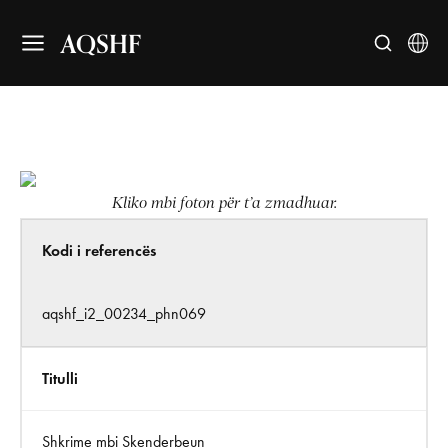
AQSHF
Kliko mbi foton për t’a zmadhuar.
Kodi i referencës
aqshf_i2_00234_phn069
Titulli
Shkrime mbi Skenderbeun