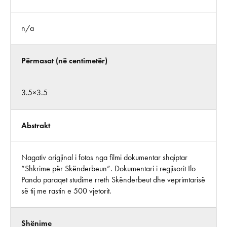
n/a
Përmasat (në centimetër)
3.5×3.5
Abstrakt
Nagativ origjinal i fotos nga filmi dokumentar shqiptar
“Shkrime për Skënderbeun”. Dokumentari i regjisorit Ilo
Pando paraqet studime rreth Skënderbeut dhe veprimtarisë
së tij me rastin e 500 vjetorit.
Shënime