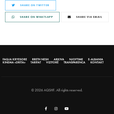
SHARE ON TWITTER
SHARE ON WHATSAPP
SHARE VIA EMAIL
FAQJA KRYESORE
RRETH NESH
ARKIVA
NJOFTIME
E-ALBANIA
KINEMA «DRITA»
TARIFAT
VIZITORË
TRANSPARENCA
KONTAKT
© 2026 AQSHF. All rights reserved.