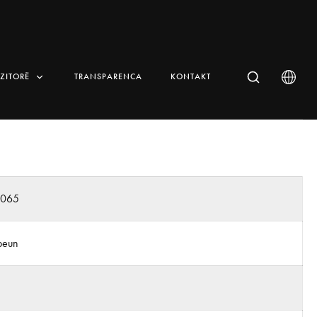
IZITORË
TRANSPARENCA
KONTAKT
n065
beun