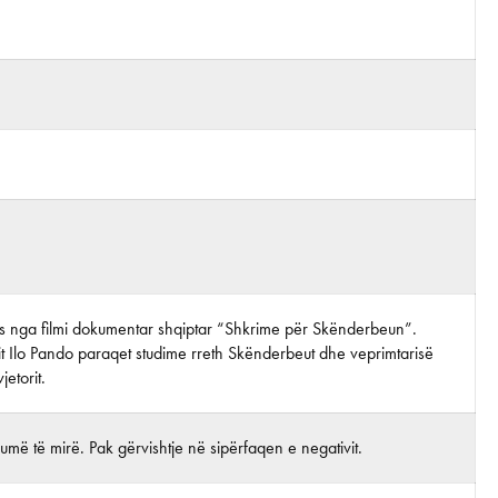
tos nga filmi dokumentar shqiptar “Shkrime për Skënderbeun”.
it Ilo Pando paraqet studime rreth Skënderbeut dhe veprimtarisë
jetorit.
më të mirë. Pak gërvishtje në sipërfaqen e negativit.