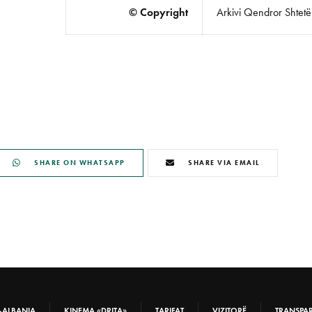
© Copyright
Arkivi Qendror Shtetëro
SHARE ON WHATSAPP
SHARE VIA EMAIL
-ALBANIA
KINEMA «DRITA»
TARIFAT
VIZITORË
TRANSPA