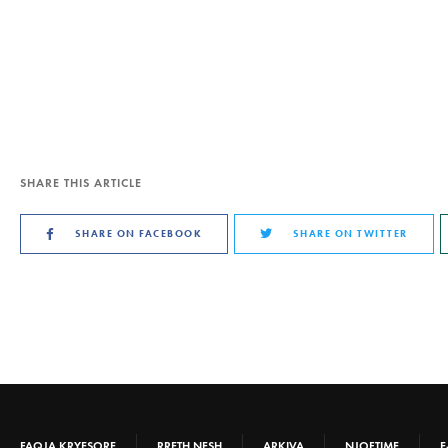
SHARE THIS ARTICLE
SHARE ON FACEBOOK
SHARE ON TWITTER
FAQJA KRYESORE
RRETH NESH
ARKIVA
NJOFTIME
E