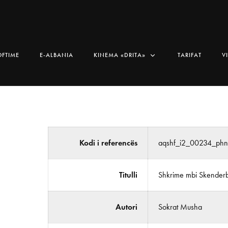
OFTIME
E-ALBANIA
KINEMA «DRITA»
TARIFAT
V
Kodi i referencës
aqshf_i2_00234_ph
Titulli
Shkrime mbi Skender
Autori
Sokrat Musha