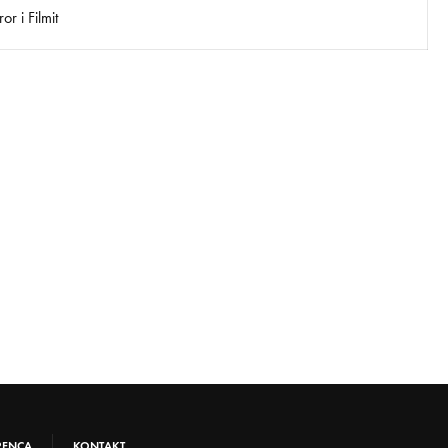
r i Filmit
RENCA
KONTAKT