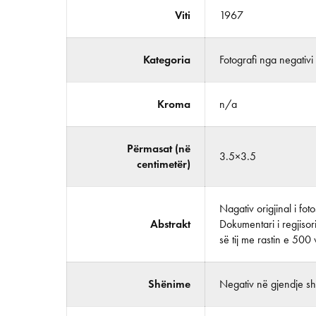
Viti
1967
Kategoria
Fotografi nga negativi
Kroma
n/a
Përmasat (në
3.5×3.5
centimetër)
Nagativ origjinal i fo
Abstrakt
Dokumentari i regjisor
së tij me rastin e 500 v
Shënime
Negativ në gjendje shu