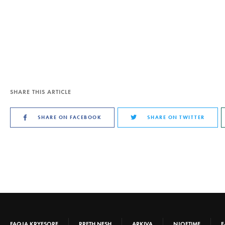
SHARE THIS ARTICLE
SHARE ON FACEBOOK
SHARE ON TWITTER
FAQJA KRYESORE
RRETH NESH
ARKIVA
NJOFTIME
E