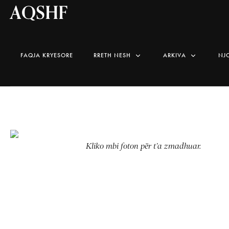
AQSHF
FAQJA KRYESORE
RRETH NESH
ARKIVA
NJ
Kliko mbi foton për t’a zmadhuar.