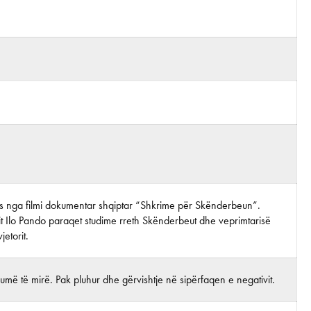
tos nga filmi dokumentar shqiptar “Shkrime për Skënderbeun”.
it Ilo Pando paraqet studime rreth Skënderbeut dhe veprimtarisë
jetorit.
më të mirë. Pak pluhur dhe gërvishtje në sipërfaqen e negativit.