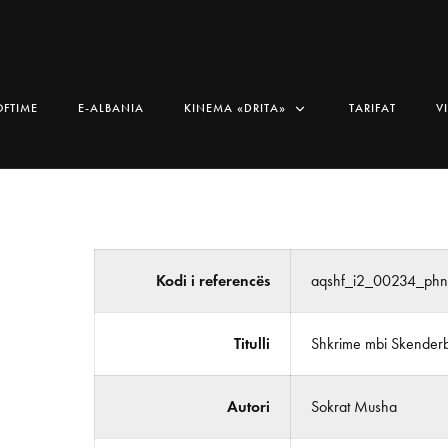
OFTIME
E-ALBANIA
KINEMA «DRITA»
TARIFAT
V
Kodi i referencës
aqshf_i2_00234_ph
Titulli
Shkrime mbi Skender
Autori
Sokrat Musha