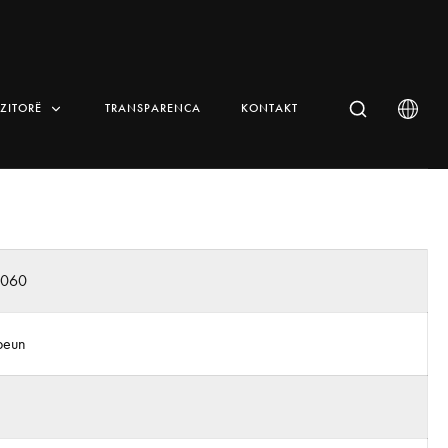
IZITORË
TRANSPARENCA
KONTAKT
n060
beun