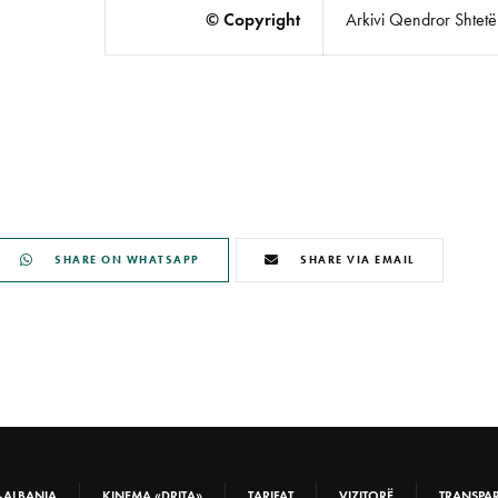
© Copyright
Arkivi Qendror Shtetëro
SHARE ON WHATSAPP
SHARE VIA EMAIL
-ALBANIA
KINEMA «DRITA»
TARIFAT
VIZITORË
TRANSPA