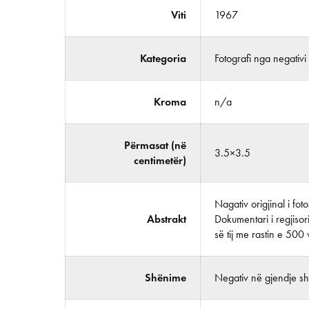
Viti
1967
Kategoria
Fotografi nga negativi
Kroma
n/a
Përmasat (në
3.5×3.5
centimetër)
Nagativ origjinal i fo
Abstrakt
Dokumentari i regjisor
së tij me rastin e 500 v
Shënime
Negativ në gjendje shu