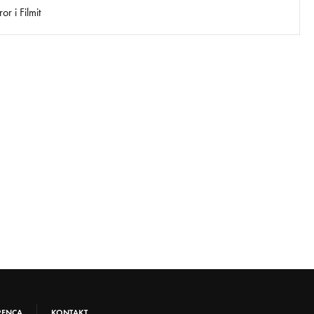
r i Filmit
RENCA
KONTAKT