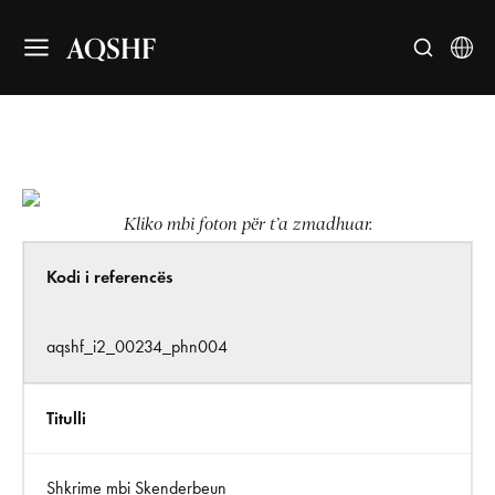
AQSHF
Kliko mbi foton për t’a zmadhuar.
Kodi i referencës
aqshf_i2_00234_phn004
Titulli
Shkrime mbi Skenderbeun