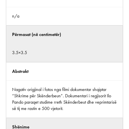
n/a
Përmasat (në centimetër)
3.5×3.5
Abstrakt
Nagativ origjinal i fotos nga filmi dokumentar shqiptar
“Shkrime për Skënderbeun”. Dokumentari i regjisorit Ilo
Pando paraqet studime rreth Skënderbeut dhe veprimtarisë
së tij me rastin e 500 vjetorit.
Shënime