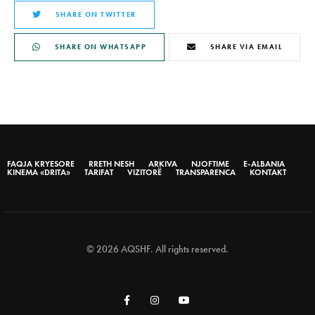
SHARE ON TWITTER
SHARE ON WHATSAPP
SHARE VIA EMAIL
FAQJA KRYESORE
RRETH NESH
ARKIVA
NJOFTIME
E-ALBANIA
KINEMA «DRITA»
TARIFAT
VIZITORË
TRANSPARENCA
KONTAKT
© 2026 AQSHF. All rights reserved.