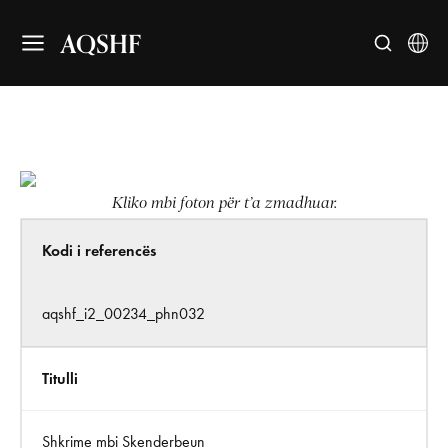
AQSHF
Kliko mbi foton për t’a zmadhuar.
Kodi i referencës
aqshf_i2_00234_phn032
Titulli
Shkrime mbi Skenderbeun