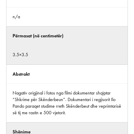
n/a
Përmasat (në centimetër)
3.5×3.5
Abstrakt
Nagativ origjinal i fotos nga filmi dokumentar shqiptar
“Shkrime për Skënderbeun”. Dokumentari i regjisorit Ilo
Pando paraqet studime rreth Skënderbeut dhe veprimtarisë
së tij me rastin e 500 vjetorit.
Shënime