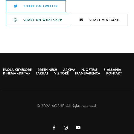
SHARE ON TWITTER
SHARE ON WHATSAPP
SHARE VIA EMAIL
FAQJA KRYESORE
RRETH NESH
ARKIVA
NJOFTIME
E-ALBANIA
KINEMA «DRITA»
TARIFAT
VIZITORË
TRANSPARENCA
KONTAKT
© 2026 AQSHF. All rights reserved.