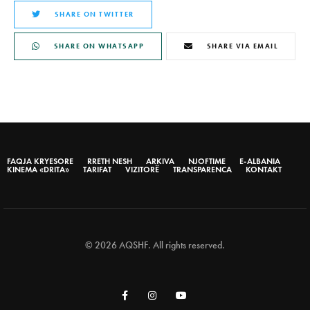
SHARE ON TWITTER
SHARE ON WHATSAPP
SHARE VIA EMAIL
FAQJA KRYESORE
RRETH NESH
ARKIVA
NJOFTIME
E-ALBANIA
KINEMA «DRITA»
TARIFAT
VIZITORË
TRANSPARENCA
KONTAKT
© 2026 AQSHF. All rights reserved.