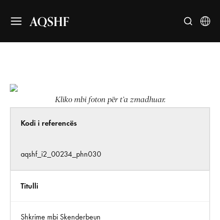
AQSHF
Kliko mbi foton për t’a zmadhuar.
Kodi i referencës
aqshf_i2_00234_phn030
Titulli
Shkrime mbi Skenderbeun