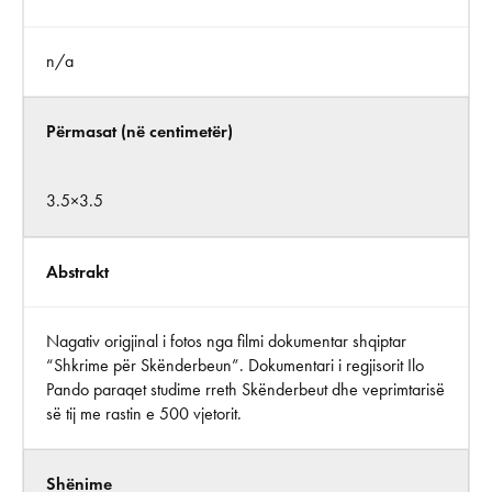
n/a
Përmasat (në centimetër)
3.5×3.5
Abstrakt
Nagativ origjinal i fotos nga filmi dokumentar shqiptar
“Shkrime për Skënderbeun”. Dokumentari i regjisorit Ilo
Pando paraqet studime rreth Skënderbeut dhe veprimtarisë
së tij me rastin e 500 vjetorit.
Shënime