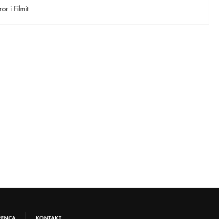
r i Filmit
RENCA
KONTAKT