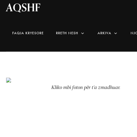
AQSHF
FAQJA KRYESORE
RRETH NESH
ARKIVA
NJ
Kliko mbi foton për t’a zmadhuar.