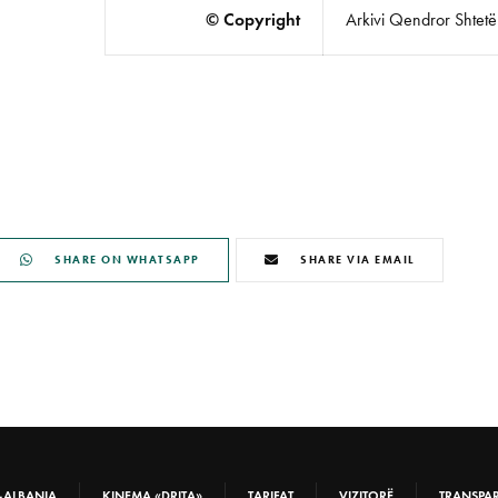
© Copyright
Arkivi Qendror Shtetëro
SHARE ON WHATSAPP
SHARE VIA EMAIL
-ALBANIA
KINEMA «DRITA»
TARIFAT
VIZITORË
TRANSPA