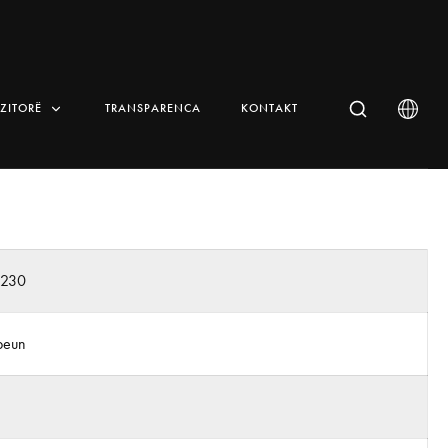
IZITORË
TRANSPARENCA
KONTAKT
n230
beun