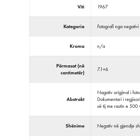
Viti
1967
Kategoria
Fotografi nga negativi
Kroma
n/a
Përmasat (në
7.1×6
centimetër)
Nagativ origjinal i fo
Abstrakt
Dokumentari i regjisor
së tij me rastin e 500 v
Shënime
Negativ në gjendje shu