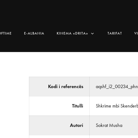
OFTIME
E-ALBANIA
KINEMA «DRITA»
TARIFAT
V
Kodi i referencës
aqshf_i2_00234_ph
Titulli
Shkrime mbi Skender
Autori
Sokrat Musha