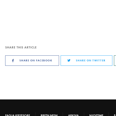
SHARE THIS ARTICLE
SHARE ON FACEBOOK
SHARE ON TWITTER
FAQJA KRYESORE
RRETH NESH
ARKIVA
NJOFTIME
E