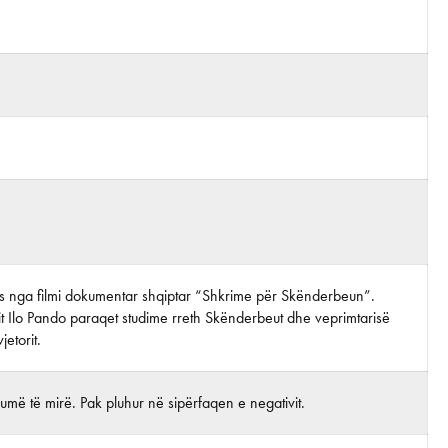
tos nga filmi dokumentar shqiptar “Shkrime për Skënderbeun”.
it Ilo Pando paraqet studime rreth Skënderbeut dhe veprimtarisë
jetorit.
më të mirë. Pak pluhur në sipërfaqen e negativit.