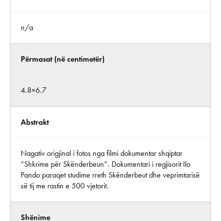
n/a
Përmasat (në centimetër)
4.8×6.7
Abstrakt
Nagativ origjinal i fotos nga filmi dokumentar shqiptar
“Shkrime për Skënderbeun”. Dokumentari i regjisorit Ilo
Pando paraqet studime rreth Skënderbeut dhe veprimtarisë
së tij me rastin e 500 vjetorit.
Shënime