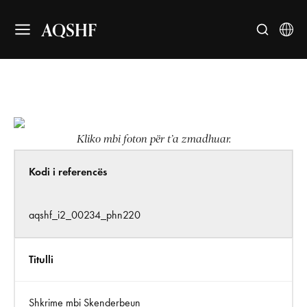
AQSHF
Kliko mbi foton për t’a zmadhuar.
Kodi i referencës
aqshf_i2_00234_phn220
Titulli
Shkrime mbi Skenderbeun