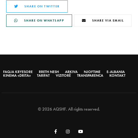
SHARE ON TWITTER
SHARE ON WHATSAPP
SHARE VIA EMAIL
FAQJA KRYESORE
RRETH NESH
ARKIVA
NJOFTIME
E-ALBANIA
KINEMA «DRITA»
TARIFAT
VIZITORË
TRANSPARENCA
KONTAKT
© 2026 AQSHF. All rights reserved.