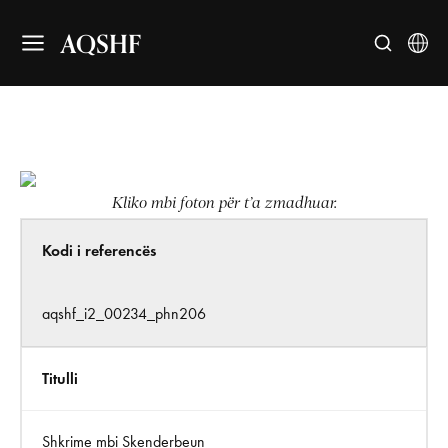
AQSHF
Kliko mbi foton për t’a zmadhuar.
Kodi i referencës
aqshf_i2_00234_phn206
Titulli
Shkrime mbi Skenderbeun