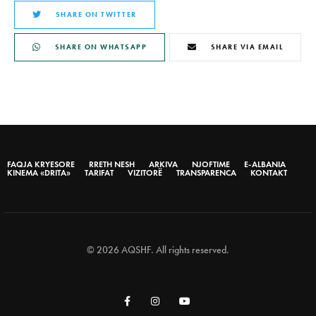
SHARE ON TWITTER
SHARE ON WHATSAPP
SHARE VIA EMAIL
FAQJA KRYESORE
RRETH NESH
ARKIVA
NJOFTIME
E-ALBANIA
KINEMA «DRITA»
TARIFAT
VIZITORË
TRANSPARENCA
KONTAKT
© 2026 AQSHF. All rights reserved.