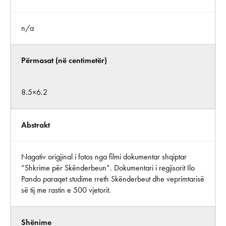
n/a
Përmasat (në centimetër)
8.5×6.2
Abstrakt
Nagativ origjinal i fotos nga filmi dokumentar shqiptar
“Shkrime për Skënderbeun”. Dokumentari i regjisorit Ilo
Pando paraqet studime rreth Skënderbeut dhe veprimtarisë
së tij me rastin e 500 vjetorit.
Shënime