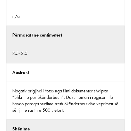
n/a
Përmasat (në centimetër)
3.5×3.5
Abstrakt
Nagativ origjinal i fotos nga filmi dokumentar shqiptar
“Shkrime për Skënderbeun”. Dokumentari i regjisorit Ilo
Pando paraqet studime rreth Skënderbeut dhe veprimtarisë
së tij me rastin e 500 vjetorit.
Shënime