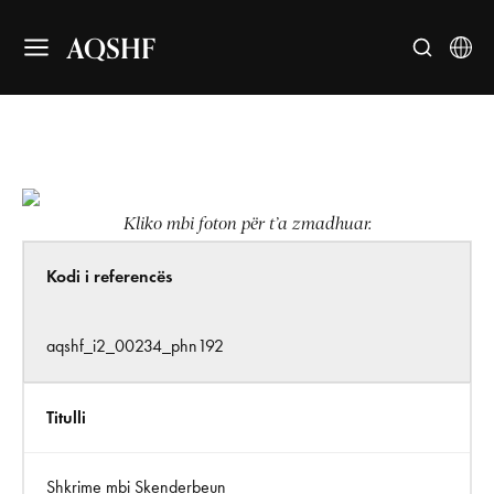
AQSHF
Kliko mbi foton për t’a zmadhuar.
Kodi i referencës
aqshf_i2_00234_phn192
Titulli
Shkrime mbi Skenderbeun