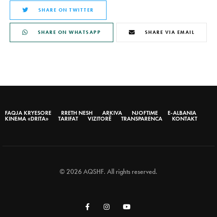
SHARE ON TWITTER
SHARE ON WHATSAPP
SHARE VIA EMAIL
FAQJA KRYESORE
RRETH NESH
ARKIVA
NJOFTIME
E-ALBANIA
KINEMA «DRITA»
TARIFAT
VIZITORË
TRANSPARENCA
KONTAKT
© 2026 AQSHF. All rights reserved.