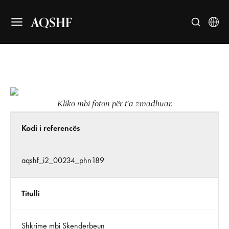
AQSHF
Kliko mbi foton për t’a zmadhuar.
Kodi i referencës
aqshf_i2_00234_phn189
Titulli
Shkrime mbi Skenderbeun