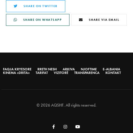
SHARE ON TWITTER
SHARE ON WHATSAPP
SHARE VIA EMAIL
FAQJA KRYESORE
RRETH NESH
ARKIVA
NJOFTIME
E-ALBANIA
KINEMA «DRITA»
TARIFAT
VIZITORË
TRANSPARENCA
KONTAKT
© 2026 AQSHF. All rights reserved.