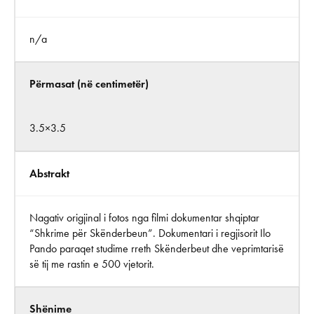
n/a
Përmasat (në centimetër)
3.5×3.5
Abstrakt
Nagativ origjinal i fotos nga filmi dokumentar shqiptar
“Shkrime për Skënderbeun”. Dokumentari i regjisorit Ilo
Pando paraqet studime rreth Skënderbeut dhe veprimtarisë
së tij me rastin e 500 vjetorit.
Shënime