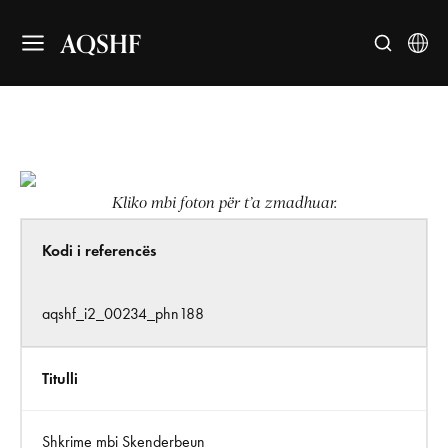
AQSHF
Kliko mbi foton për t’a zmadhuar.
Kodi i referencës
aqshf_i2_00234_phn188
Titulli
Shkrime mbi Skenderbeun