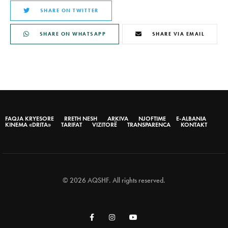
SHARE ON TWITTER
SHARE ON WHATSAPP
SHARE VIA EMAIL
FAQJA KRYESORE
RRETH NESH
ARKIVA
NJOFTIME
E-ALBANIA
KINEMA «DRITA»
TARIFAT
VIZITORË
TRANSPARENCA
KONTAKT
© 2026 AQSHF. All rights reserved.