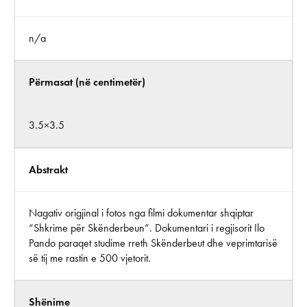
n/a
Përmasat (në centimetër)
3.5×3.5
Abstrakt
Nagativ origjinal i fotos nga filmi dokumentar shqiptar
“Shkrime për Skënderbeun”. Dokumentari i regjisorit Ilo
Pando paraqet studime rreth Skënderbeut dhe veprimtarisë
së tij me rastin e 500 vjetorit.
Shënime