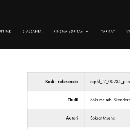
OFTIME
E-ALBANIA
KINEMA «DRITA»
TARIFAT
V
Kodi i referencës
aqshf_i2_00234_ph
Titulli
Shkrime mbi Skender
Autori
Sokrat Musha