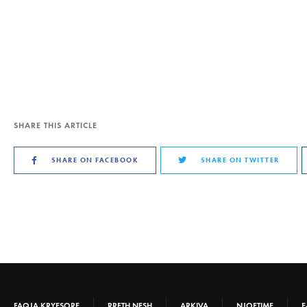
SHARE THIS ARTICLE
SHARE ON FACEBOOK
SHARE ON TWITTER
FAQJA KRYESORE
RRETH NESH
ARKIVA
NJOFTIME
E