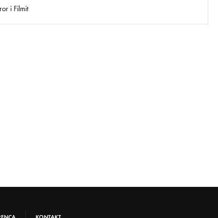
r i Filmit
RENCA
KONTAKT