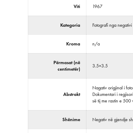
Viti
1967
Kategoria
Fotografi nga negativi
Kroma
n/a
Përmasat (në
3.5×3.5
centimetër)
Nagativ origjinal i fo
Abstrakt
Dokumentari i regjisor
së tij me rastin e 500 v
Shënime
Negativ në gjendje shu