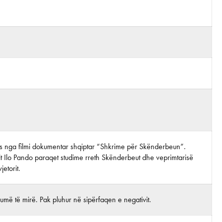
tos nga filmi dokumentar shqiptar “Shkrime për Skënderbeun”.
it Ilo Pando paraqet studime rreth Skënderbeut dhe veprimtarisë
jetorit.
më të mirë. Pak pluhur në sipërfaqen e negativit.