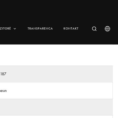
IZITORË
TRANSPARENCA
KONTAKT
n187
beun