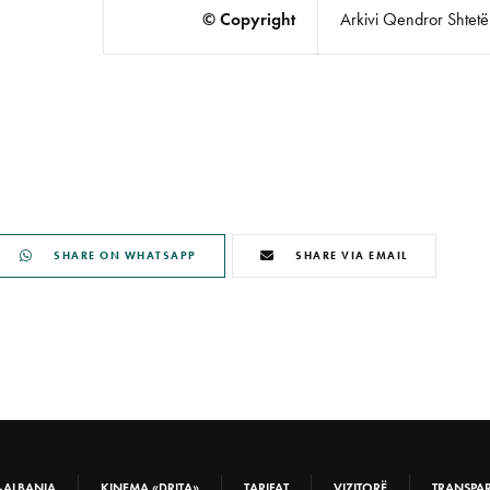
© Copyright
Arkivi Qendror Shtetëro
SHARE ON WHATSAPP
SHARE VIA EMAIL
-ALBANIA
KINEMA «DRITA»
TARIFAT
VIZITORË
TRANSPA