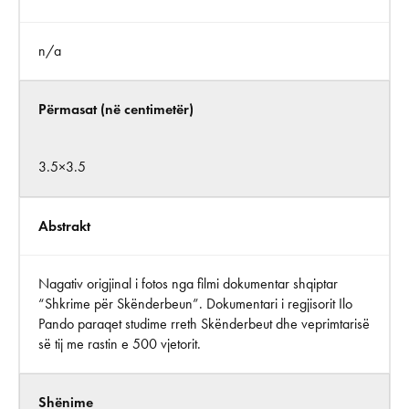
n/a
Përmasat (në centimetër)
3.5×3.5
Abstrakt
Nagativ origjinal i fotos nga filmi dokumentar shqiptar
“Shkrime për Skënderbeun”. Dokumentari i regjisorit Ilo
Pando paraqet studime rreth Skënderbeut dhe veprimtarisë
së tij me rastin e 500 vjetorit.
Shënime