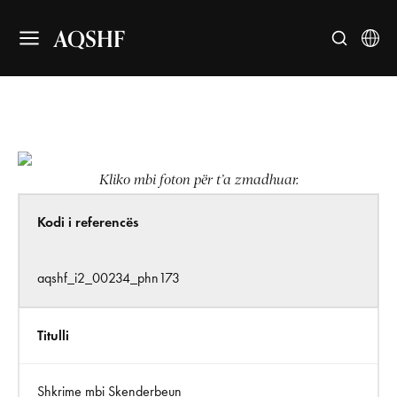
AQSHF
Kliko mbi foton për t’a zmadhuar.
Kodi i referencës
aqshf_i2_00234_phn173
Titulli
Shkrime mbi Skenderbeun