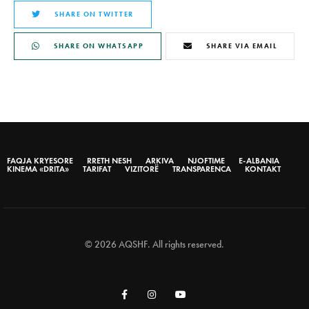
SHARE ON TWITTER
SHARE ON WHATSAPP
SHARE VIA EMAIL
FAQJA KRYESORE
RRETH NESH
ARKIVA
NJOFTIME
E-ALBANIA
KINEMA «DRITA»
TARIFAT
VIZITORË
TRANSPARENCA
KONTAKT
© 2026 AQSHF. All rights reserved.