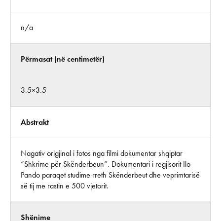
n/a
Përmasat (në centimetër)
3.5×3.5
Abstrakt
Nagativ origjinal i fotos nga filmi dokumentar shqiptar
“Shkrime për Skënderbeun”. Dokumentari i regjisorit Ilo
Pando paraqet studime rreth Skënderbeut dhe veprimtarisë
së tij me rastin e 500 vjetorit.
Shënime