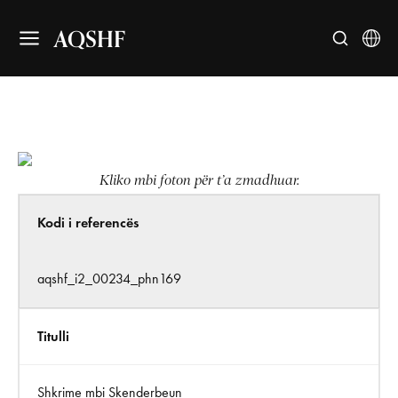
AQSHF
Kliko mbi foton për t’a zmadhuar.
Kodi i referencës
aqshf_i2_00234_phn169
Titulli
Shkrime mbi Skenderbeun