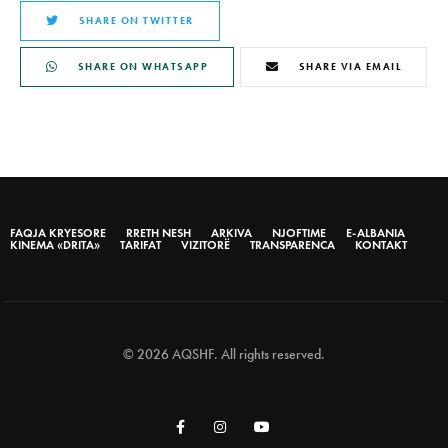
SHARE ON TWITTER
SHARE ON WHATSAPP
SHARE VIA EMAIL
FAQJA KRYESORE
RRETH NESH
ARKIVA
NJOFTIME
E-ALBANIA
KINEMA «DRITA»
TARIFAT
VIZITORË
TRANSPARENCA
KONTAKT
© 2026 AQSHF. All rights reserved.