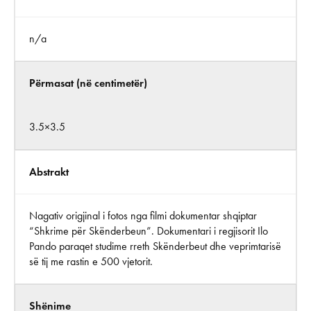
n/a
Përmasat (në centimetër)
3.5×3.5
Abstrakt
Nagativ origjinal i fotos nga filmi dokumentar shqiptar
“Shkrime për Skënderbeun”. Dokumentari i regjisorit Ilo
Pando paraqet studime rreth Skënderbeut dhe veprimtarisë
së tij me rastin e 500 vjetorit.
Shënime