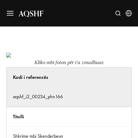
AQSHF
Kliko mbi foton për t’a zmadhuar.
Kodi i referencës
aqshf_i2_00234_phn166
Titulli
Shkrime mbi Skenderbeun