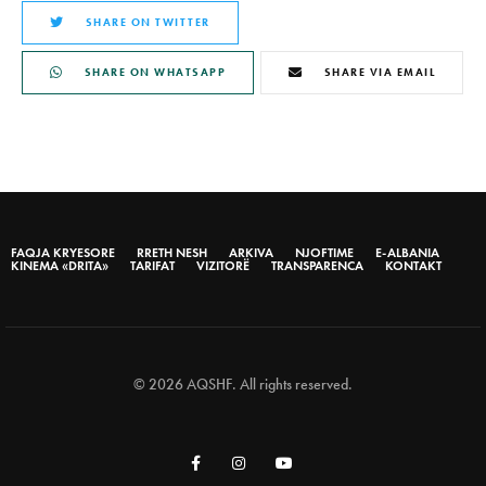
SHARE ON TWITTER
SHARE ON WHATSAPP
SHARE VIA EMAIL
FAQJA KRYESORE
RRETH NESH
ARKIVA
NJOFTIME
E-ALBANIA
KINEMA «DRITA»
TARIFAT
VIZITORË
TRANSPARENCA
KONTAKT
© 2026 AQSHF. All rights reserved.