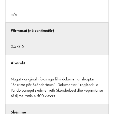
n/a
Përmasat (në centimetër)
3.5×3.5
Abstrakt
Nagativ origjinal i fotos nga filmi dokumentar shqiptar
“Shkrime për Skënderbeun”. Dokumentari i regjisorit Ilo
Pando paraqet studime rreth Skënderbeut dhe veprimtarisë
së tij me rastin e 500 vjetorit.
Shënime