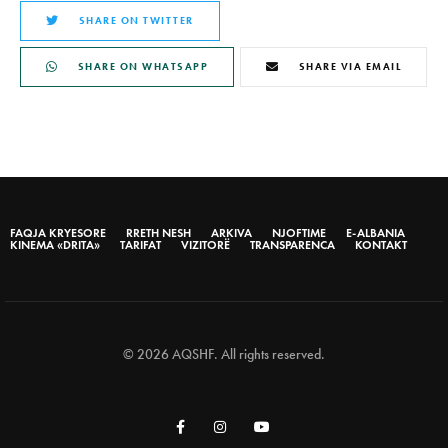
SHARE ON TWITTER
SHARE ON WHATSAPP
SHARE VIA EMAIL
FAQJA KRYESORE
RRETH NESH
ARKIVA
NJOFTIME
E-ALBANIA
KINEMA «DRITA»
TARIFAT
VIZITORË
TRANSPARENCA
KONTAKT
© 2026 AQSHF. All rights reserved.