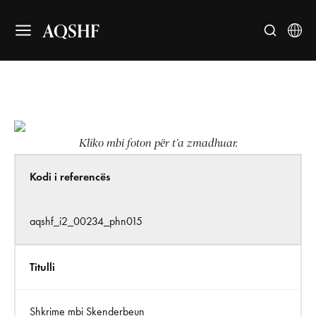
AQSHF
Kliko mbi foton për t’a zmadhuar.
Kodi i referencës
aqshf_i2_00234_phn015
Titulli
Shkrime mbi Skenderbeun