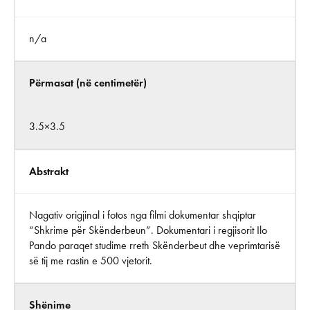
n/a
Përmasat (në centimetër)
3.5×3.5
Abstrakt
Nagativ origjinal i fotos nga filmi dokumentar shqiptar
“Shkrime për Skënderbeun”. Dokumentari i regjisorit Ilo
Pando paraqet studime rreth Skënderbeut dhe veprimtarisë
së tij me rastin e 500 vjetorit.
Shënime