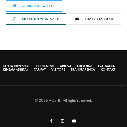
SHARE ON TWITTER
SHARE ON WHATSAPP
SHARE VIA EMAIL
FAQJA KRYESORE
RRETH NESH
ARKIVA
NJOFTIME
E-ALBANIA
KINEMA «DRITA»
TARIFAT
VIZITORË
TRANSPARENCA
KONTAKT
© 2026 AQSHF. All rights reserved.