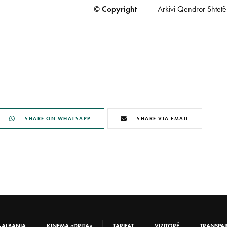
© Copyright
Arkivi Qendror Shtetëro
SHARE ON WHATSAPP
SHARE VIA EMAIL
-ALBANIA
KINEMA «DRITA»
TARIFAT
VIZITORË
TRANSPA