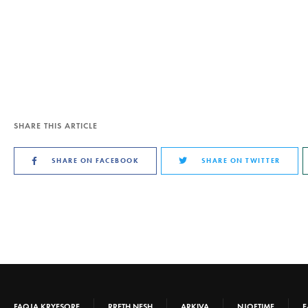
SHARE THIS ARTICLE
SHARE ON FACEBOOK
SHARE ON TWITTER
FAQJA KRYESORE
RRETH NESH
ARKIVA
NJOFTIME
E