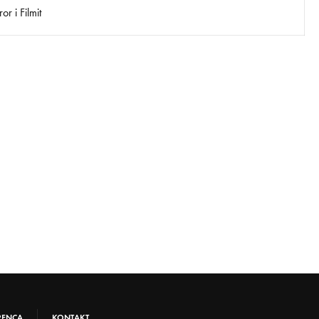
r i Filmit
RENCA
KONTAKT