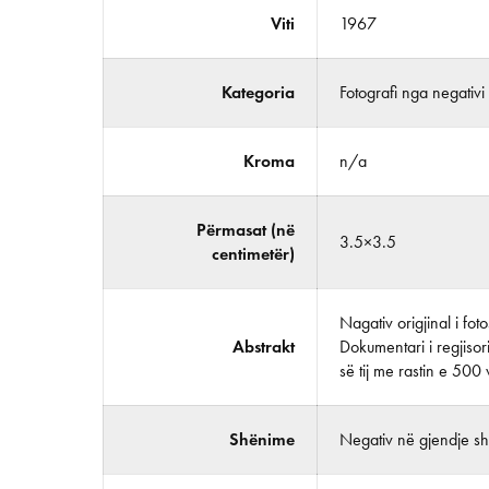
Viti
1967
Kategoria
Fotografi nga negativi
Kroma
n/a
Përmasat (në
3.5×3.5
centimetër)
Nagativ origjinal i fo
Abstrakt
Dokumentari i regjisor
së tij me rastin e 500 v
Shënime
Negativ në gjendje shu