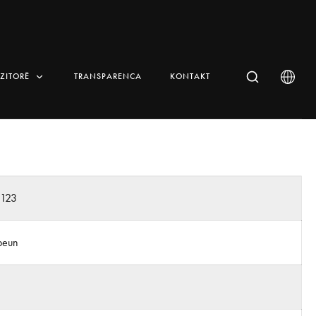
IZITORË
TRANSPARENCA
KONTAKT
n123
beun