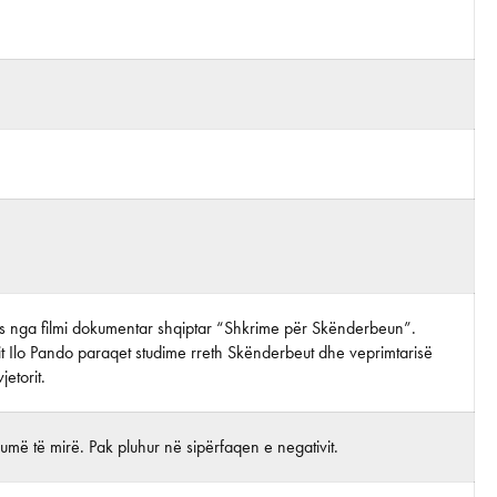
tos nga filmi dokumentar shqiptar “Shkrime për Skënderbeun”.
it Ilo Pando paraqet studime rreth Skënderbeut dhe veprimtarisë
jetorit.
më të mirë. Pak pluhur në sipërfaqen e negativit.