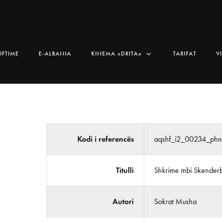
OFTIME
E-ALBANIA
KINEMA «DRITA»
TARIFAT
V
Kodi i referencës
aqshf_i2_00234_ph
Titulli
Shkrime mbi Skender
Autori
Sokrat Musha