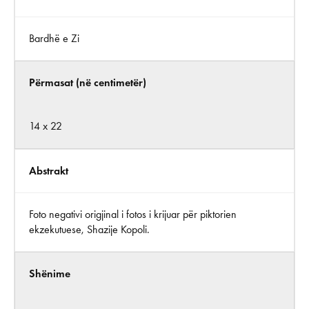
Bardhë e Zi
Përmasat (në centimetër)
14 x 22
Abstrakt
Foto negativi origjinal i fotos i krijuar për piktorien
ekzekutuese, Shazije Kopoli.
Shënime