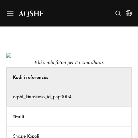
AQSHF
Kliko mbi foton për t’a zmadhuar.
Kodi i referencës
aqshf_kinostudio_id_php0004
Titulli
Shazie Kopoli