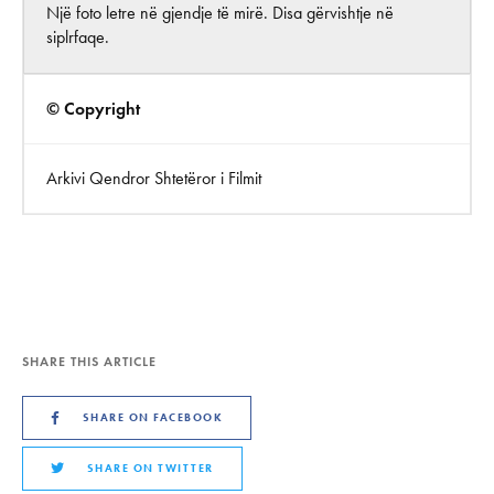
Një foto letre në gjendje të mirë. Disa gërvishtje në
siplrfaqe.
© Copyright
Arkivi Qendror Shtetëror i Filmit
SHARE THIS ARTICLE
SHARE ON FACEBOOK
SHARE ON TWITTER