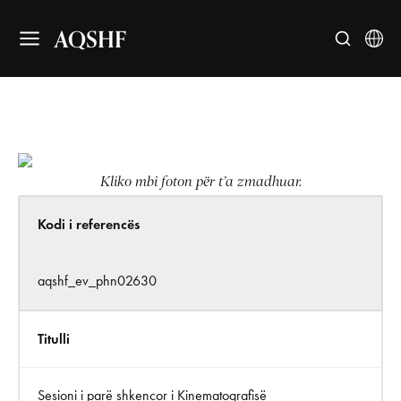
AQSHF
Kliko mbi foton për t’a zmadhuar.
Kodi i referencës
aqshf_ev_phn02630
Titulli
Sesioni i parë shkencor i Kinematografisë