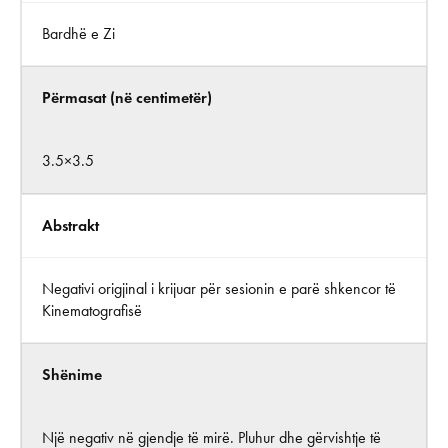
Bardhë e Zi
Përmasat (në centimetër)
3.5×3.5
Abstrakt
Negativi origjinal i krijuar për sesionin e parë shkencor të
Kinematografisë
Shënime
Një negativ në gjendje të mirë. Pluhur dhe gërvishtje të