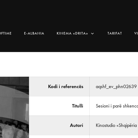
OFTIME
E-ALBANIA
KINEMA «DRITA»
TARIFAT
V
Kodi i referencës
aqshf_ev_phn02639
Titulli
Sesioni i parë shkenco
Autori
Kinostudio «Shqipëria