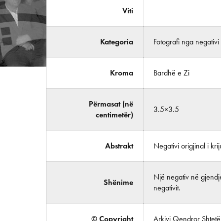
Viti
Kategoria
Fotografi nga negativi
Kroma
Bardhë e Zi
Përmasat (në
3.5×3.5
centimetër)
Abstrakt
Negativi origjinal i k
Një negativ në gjendje
Shënime
negativit.
© Copyright
Arkivi Qendror Shtetëro