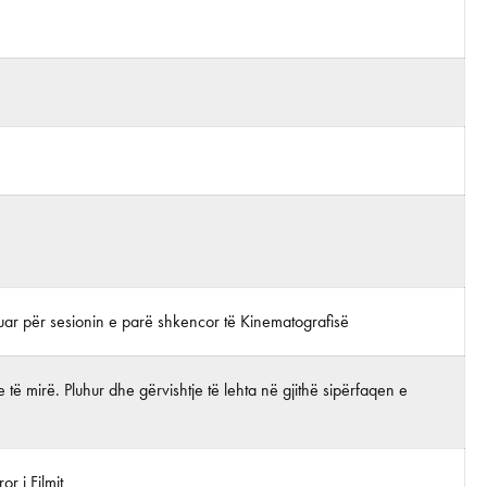
rijuar për sesionin e parë shkencor të Kinematografisë
 të mirë. Pluhur dhe gërvishtje të lehta në gjithë sipërfaqen e
r i Filmit