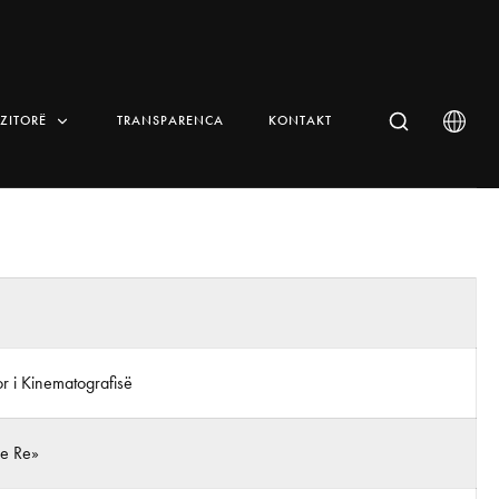
IZITORË
TRANSPARENCA
KONTAKT
r i Kinematografisë
 e Re»